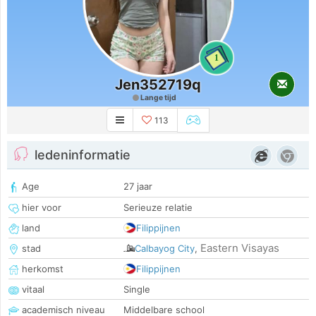
1
Jen352719q
Lange tijd
113
ledeninformatie
Age
27 jaar
hier voor
Serieuze relatie
land
Filippijnen
Eastern Visayas
stad
Calbayog City
,
herkomst
Filippijnen
vitaal
Single
academisch niveau
Middelbare school