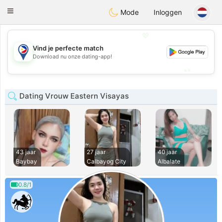
Philippines
Chat
Toggle
Mode
Inloggen
navigation
💖
Vind je perfecte match
💖
Download nu onze dating-app!
💕
💕
Dating Vrouw Eastern Visayas
43 jaar
27 jaar
40 jaar
Baybay
Calbayog City
Albalate
0.8/1