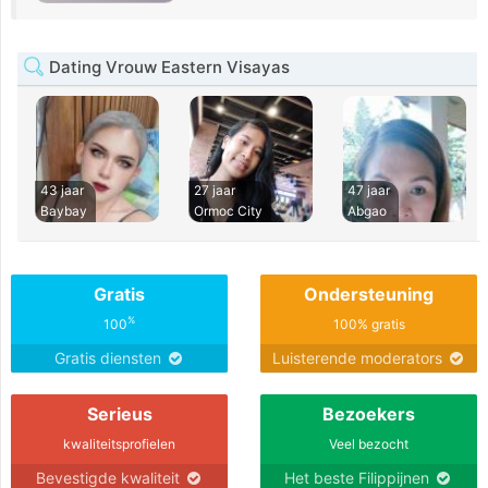
Dating Vrouw Eastern Visayas
43 jaar
27 jaar
47 jaar
Baybay
Ormoc City
Abgao
Gratis
Ondersteuning
%
100
100% gratis
Gratis diensten
Luisterende moderators
Serieus
Bezoekers
kwaliteitsprofielen
Veel bezocht
Bevestigde kwaliteit
Het beste Filippijnen