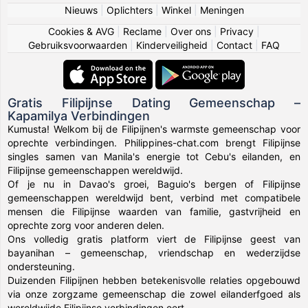
Nieuws
|
Oplichters
|
Winkel
|
Meningen
Cookies & AVG
|
Reclame
|
Over ons
|
Privacy
|
Gebruiksvoorwaarden
|
Kinderveiligheid
|
Contact
|
FAQ
Gratis Filipijnse Dating Gemeenschap –
Kapamilya Verbindingen
Kumusta! Welkom bij de Filipijnen's warmste gemeenschap voor
oprechte verbindingen. Philippines-chat.com brengt Filipijnse
singles samen van Manila's energie tot Cebu's eilanden, en
Filipijnse gemeenschappen wereldwijd.
Of je nu in Davao's groei, Baguio's bergen of Filipijnse
gemeenschappen wereldwijd bent, verbind met compatibele
mensen die Filipijnse waarden van familie, gastvrijheid en
oprechte zorg voor anderen delen.
Ons volledig gratis platform viert de Filipijnse geest van
bayanihan – gemeenschap, vriendschap en wederzijdse
ondersteuning.
Duizenden Filipijnen hebben betekenisvolle relaties opgebouwd
via onze zorgzame gemeenschap die zowel eilanderfgoed als
wereldwijde Filipijnse verbindingen eert.