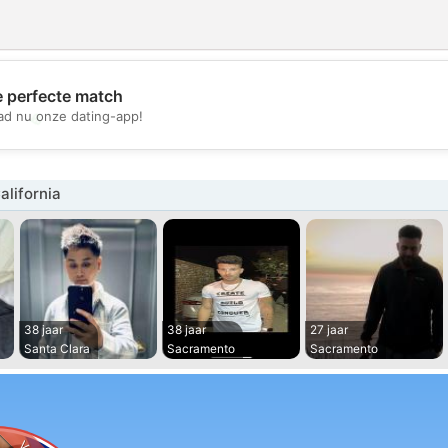
e perfecte match
💖
d nu onze dating-app!
💕
lifornia
38 jaar
38 jaar
27 jaar
Santa Clara
Sacramento
Sacramento