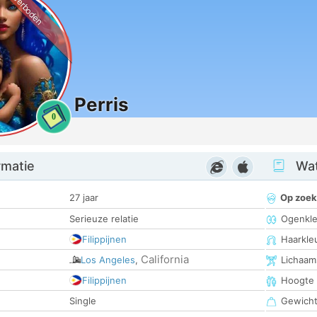
Verboden
Perris
0
rmatie
Wat
27 jaar
Op zoek
Serieuze relatie
Ogenkle
Filippijnen
Haarkle
California
Los Angeles
,
Lichaam
Filippijnen
Hoogte
Single
Gewich