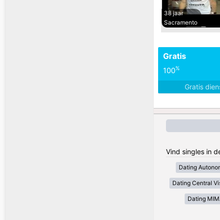
38 jaar
Sacramento
Gratis
%
100
Gratis die
Vind singles in d
Dating Autono
Dating Central V
Dating MI