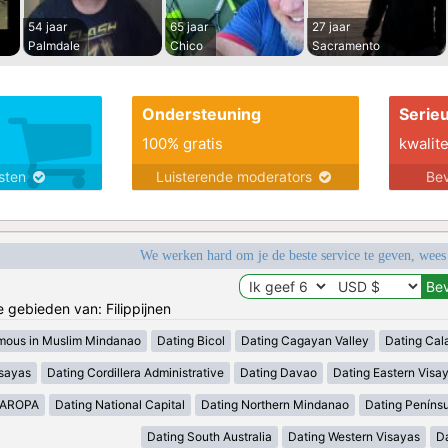
54 jaar
65 jaar
27 jaar
Palmdale
Chico
Sacramento
Ondersteuning
Serie
100% gratis
kwalite
nsten
Luisterende moderators
Bev
We werken hard om je de beste service te geven, wees
e gebieden van: Filippijnen
mous in Muslim Mindanao
Dating Bicol
Dating Cagayan Valley
Dating Cal
isayas
Dating Cordillera Administrative
Dating Davao
Dating Eastern Visa
MAROPA
Dating National Capital
Dating Northern Mindanao
Dating Peníns
Dating South Australia
Dating Western Visayas
D