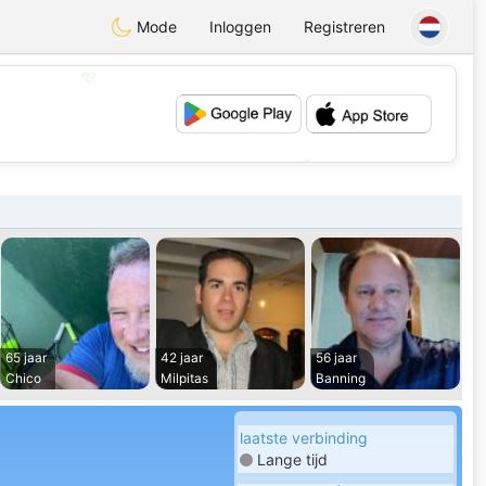
Mode
Inloggen
Registreren
💖
💕
65 jaar
42 jaar
56 jaar
Chico
Milpitas
Banning
laatste verbinding
Lange tijd