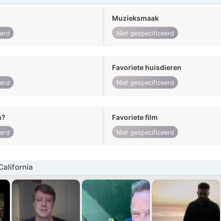
Muzieksmaak
eerd
Niet gespecificeerd
Favoriete huisdieren
eerd
Niet gespecificeerd
n?
Favoriete film
eerd
Niet gespecificeerd
alifornia