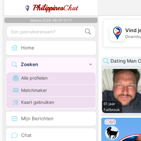
Philippines
Chat
Manila 2026-08-07 01:17
Vind j
Downloa
Home
Dating Man Ca
Zoeken
Alle profielen
Matchmaker
Kaart gebruiken
61 jaar
Fallbrook
Mijn Berichten
0/1
Chat