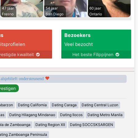
47 jaar
54 jaar
60 jaar
Fresno
San Diego
Ontario
us
Bezoekers
itsprofielen
Veel bezocht
estigde kwaliteit
Het beste Filippijnen
 alsjeblieft ondersteunend
abarzon
Dating California
Dating Caraga
Dating Central Luzon
yas
Dating Hilagang Mindanao
Dating Ilocos
Dating Metro Manila
ula de Zamboanga
Dating Region XII
Dating SOCCSKSARGEN
ating Zamboanga Peninsula