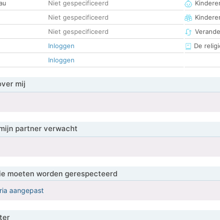
au
Niet gespecificeerd
Kinderen
Niet gespecificeerd
Kindere
Niet gespecificeerd
Verander
Inloggen
De religi
Inloggen
over mij
mijn partner verwacht
 die moeten worden gerespecteerd
eria aangepast
ter