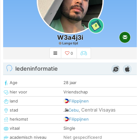
0
W3a4j3i
Lange tijd
0
ledeninformatie
Age
28 jaar
hier voor
Vriendschap
land
Filippijnen
Central Visayas
stad
Cebu
,
herkomst
Filippijnen
vitaal
Single
academisch niveau
Niet gespecificeerd