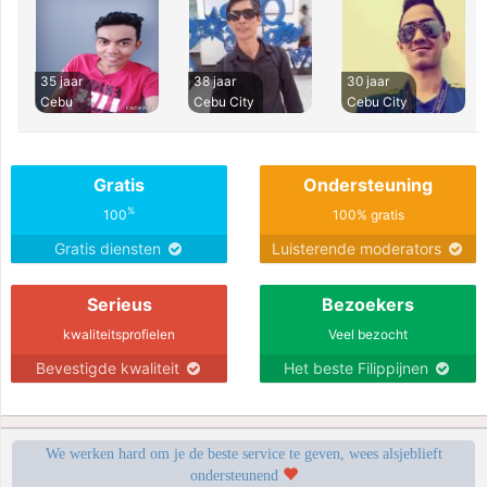
35 jaar
38 jaar
30 jaar
Cebu
Cebu City
Cebu City
Gratis
Ondersteuning
%
100
100% gratis
Gratis diensten
Luisterende moderators
Serieus
Bezoekers
kwaliteitsprofielen
Veel bezocht
Bevestigde kwaliteit
Het beste Filippijnen
We werken hard om je de beste service te geven, wees alsjeblieft
ondersteunend