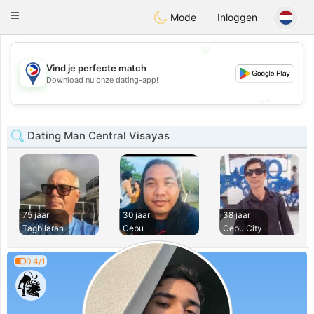
Philippines
Chat
Toggle
Mode
Inloggen
navigation
💖
Vind je perfecte match
💖
Download nu onze dating-app!
💕
💕
Dating Man Central Visayas
75 jaar
30 jaar
38 jaar
Tagbilaran
Cebu
Cebu City
0.4/1