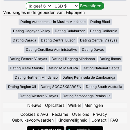
Vind singles in de gebieden van: Filippijnen
Dating Autonomous in Muslim Mindanao
Dating Bicol
Dating Cagayan Valley
Dating Calabarzon
Dating California
Dating Caraga
Dating Central Luzon
Dating Central Visayas
Dating Cordillera Administrative
Dating Davao
Dating Eastern Visayas
Dating Hilagang Mindanao
Dating Ilocos
Dating Metro Manila
Dating MIMAROPA
Dating National Capital
Dating Northern Mindanao
Dating Península de Zamboanga
Dating Region XII
Dating SOCCSKSARGEN
Dating South Australia
Dating Western Visayas
Dating Zamboanga Peninsula
Nieuws
|
Oplichters
|
Winkel
|
Meningen
Cookies & AVG
|
Reclame
|
Over ons
|
Privacy
|
Gebruiksvoorwaarden
|
Kinderveiligheid
|
Contact
|
FAQ