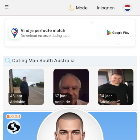
Philippines
Chat
Toggle
Mode
Inloggen
navigation
💖
Vind je perfecte match
💖
Download nu onze dating-app!
💕
💕
Dating Man South Australia
45 jaar
67 jaar
34 jaar
Adelaide
Adelaide
Adelaide
0.3/1