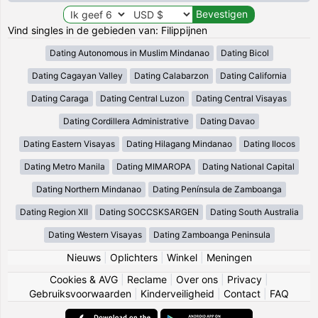
Vind singles in de gebieden van: Filippijnen
Dating Autonomous in Muslim Mindanao
Dating Bicol
Dating Cagayan Valley
Dating Calabarzon
Dating California
Dating Caraga
Dating Central Luzon
Dating Central Visayas
Dating Cordillera Administrative
Dating Davao
Dating Eastern Visayas
Dating Hilagang Mindanao
Dating Ilocos
Dating Metro Manila
Dating MIMAROPA
Dating National Capital
Dating Northern Mindanao
Dating Península de Zamboanga
Dating Region XII
Dating SOCCSKSARGEN
Dating South Australia
Dating Western Visayas
Dating Zamboanga Peninsula
Nieuws
|
Oplichters
|
Winkel
|
Meningen
Cookies & AVG
|
Reclame
|
Over ons
|
Privacy
|
Gebruiksvoorwaarden
|
Kinderveiligheid
|
Contact
|
FAQ