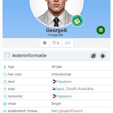
0
George6
Lange tijd
0
ledeninformatie
Age
39 jaar
hier voor
Vriendschap
land
Filippijnen
South Australia
stad
Sapol
,
herkomst
Filippijnen
vitaal
Single
academisch niveau
Niet gespecificeerd