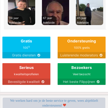
34 jaar
67 jaar
45 jaar
Adelaide
Adelaide
Adelaide
Gratis
Ondersteuning
%
100
100% gratis
Gratis diensten
Luisterende moderators
Serieus
Bezoekers
kwaliteitsprofielen
Veel bezocht
Bevestigde kwaliteit
Het beste Filippijnen
We werken hard om je de beste service te geven, wees alsjeblieft
ondersteunend