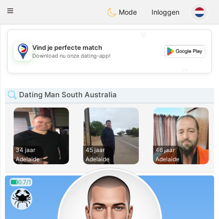
Philippines
Chat
Toggle
Mode
Inloggen
navigation
💖
Vind je perfecte match
💖
Download nu onze dating-app!
💕
💕
Dating Man South Australia
34 jaar
45 jaar
46 jaar
Adelaide
Adelaide
Adelaide
0.7/1