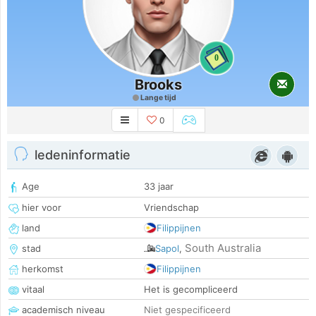
0
Brooks
Lange tijd
0
ledeninformatie
Age
33 jaar
hier voor
Vriendschap
land
Filippijnen
South Australia
stad
Sapol
,
herkomst
Filippijnen
vitaal
Het is gecompliceerd
academisch niveau
Niet gespecificeerd