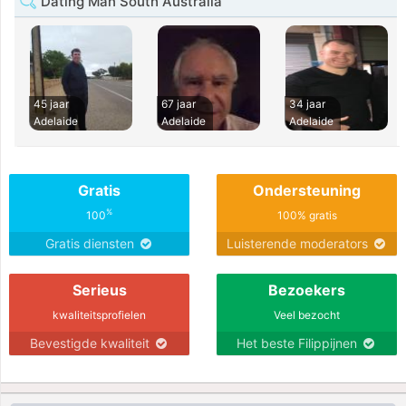
Dating Man South Australia
45 jaar
67 jaar
34 jaar
Adelaide
Adelaide
Adelaide
Gratis
Ondersteuning
%
100
100% gratis
Gratis diensten
Luisterende moderators
Serieus
Bezoekers
kwaliteitsprofielen
Veel bezocht
Bevestigde kwaliteit
Het beste Filippijnen