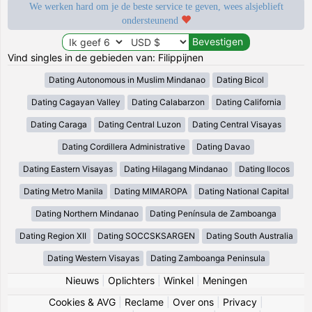
We werken hard om je de beste service te geven, wees alsjeblieft
ondersteunend
Vind singles in de gebieden van: Filippijnen
Dating Autonomous in Muslim Mindanao
Dating Bicol
Dating Cagayan Valley
Dating Calabarzon
Dating California
Dating Caraga
Dating Central Luzon
Dating Central Visayas
Dating Cordillera Administrative
Dating Davao
Dating Eastern Visayas
Dating Hilagang Mindanao
Dating Ilocos
Dating Metro Manila
Dating MIMAROPA
Dating National Capital
Dating Northern Mindanao
Dating Península de Zamboanga
Dating Region XII
Dating SOCCSKSARGEN
Dating South Australia
Dating Western Visayas
Dating Zamboanga Peninsula
Nieuws
|
Oplichters
|
Winkel
|
Meningen
Cookies & AVG
|
Reclame
|
Over ons
|
Privacy
|