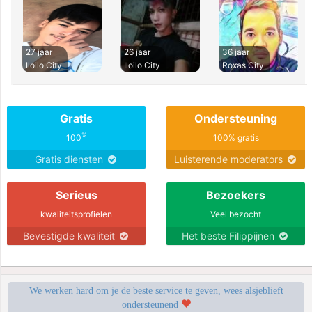
27 jaar
26 jaar
36 jaar
Iloilo City
Iloilo City
Roxas City
Gratis
Ondersteuning
%
100
100% gratis
Gratis diensten
Luisterende moderators
Serieus
Bezoekers
kwaliteitsprofielen
Veel bezocht
Bevestigde kwaliteit
Het beste Filippijnen
We werken hard om je de beste service te geven, wees alsjeblieft
ondersteunend