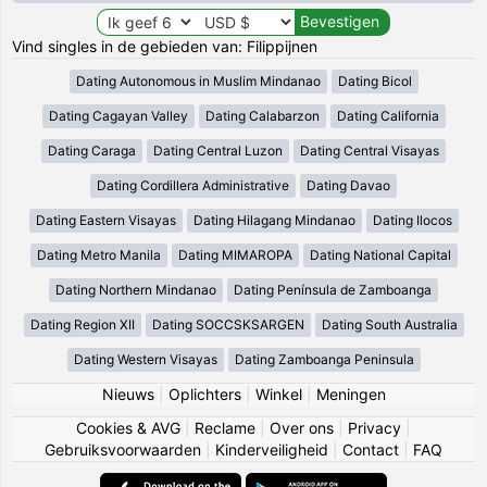
Vind singles in de gebieden van: Filippijnen
Dating Autonomous in Muslim Mindanao
Dating Bicol
Dating Cagayan Valley
Dating Calabarzon
Dating California
Dating Caraga
Dating Central Luzon
Dating Central Visayas
Dating Cordillera Administrative
Dating Davao
Dating Eastern Visayas
Dating Hilagang Mindanao
Dating Ilocos
Dating Metro Manila
Dating MIMAROPA
Dating National Capital
Dating Northern Mindanao
Dating Península de Zamboanga
Dating Region XII
Dating SOCCSKSARGEN
Dating South Australia
Dating Western Visayas
Dating Zamboanga Peninsula
Nieuws
|
Oplichters
|
Winkel
|
Meningen
Cookies & AVG
|
Reclame
|
Over ons
|
Privacy
|
Gebruiksvoorwaarden
|
Kinderveiligheid
|
Contact
|
FAQ