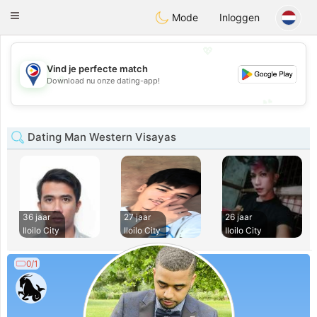
Philippines
Chat
Toggle
Mode
Inloggen
navigation
💖
Vind je perfecte match
💖
Download nu onze dating-app!
💕
💕
Dating Man Western Visayas
36 jaar
27 jaar
26 jaar
Iloilo City
Iloilo City
Iloilo City
0/1