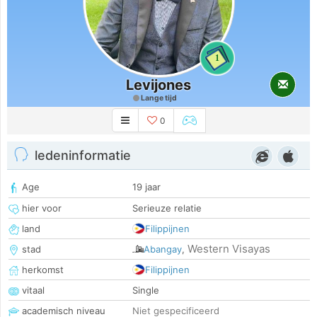
1
Levijones
Lange tijd
0
ledeninformatie
Age
19 jaar
hier voor
Serieuze relatie
land
Filippijnen
Western Visayas
stad
Abangay
,
herkomst
Filippijnen
vitaal
Single
academisch niveau
Niet gespecificeerd