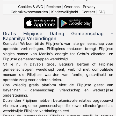
Cookies & AVG
|
Reclame
|
Over ons
|
Privacy
|
Gebruiksvoorwaarden
|
Kinderveiligheid
|
Contact
|
FAQ
Gratis Filipijnse Dating Gemeenschap –
Kapamilya Verbindingen
Kumusta! Welkom bij de Filipijnen's warmste gemeenschap voor
oprechte verbindingen. Philippines-chat.com brengt Filipijnse
singles samen van Manila's energie tot Cebu's eilanden, en
Filipijnse gemeenschappen wereldwijd.
Of je nu in Davao's groei, Baguio's bergen of Filipijnse
gemeenschappen wereldwijd bent, verbind met compatibele
mensen die Filipijnse waarden van familie, gastvrijheid en
oprechte zorg voor anderen delen.
Ons volledig gratis platform viert de Filipijnse geest van
bayanihan – gemeenschap, vriendschap en wederzijdse
ondersteuning.
Duizenden Filipijnen hebben betekenisvolle relaties opgebouwd
via onze zorgzame gemeenschap die zowel eilanderfgoed als
wereldwijde Filipijnse verbindingen eert.
Ervaar de legendarische Filipijnse warmte terwijl je relaties