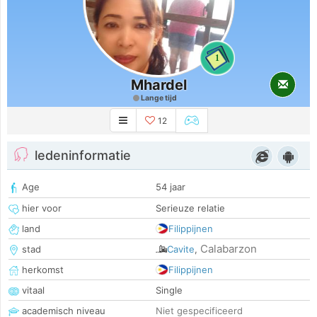
1
Mhardel
Lange tijd
12
ledeninformatie
Age
54 jaar
hier voor
Serieuze relatie
land
Filippijnen
Calabarzon
stad
Cavite
,
herkomst
Filippijnen
vitaal
Single
academisch niveau
Niet gespecificeerd