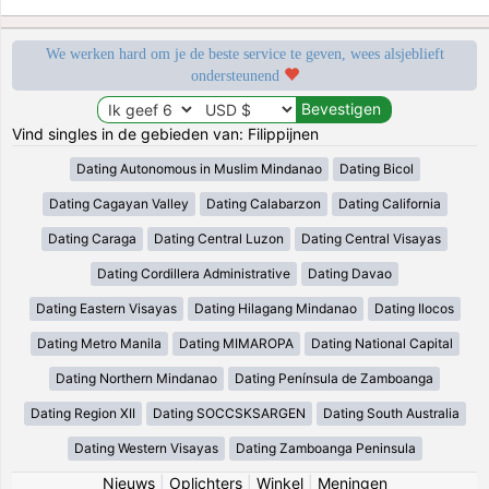
We werken hard om je de beste service te geven, wees alsjeblieft
ondersteunend
Vind singles in de gebieden van: Filippijnen
Dating Autonomous in Muslim Mindanao
Dating Bicol
Dating Cagayan Valley
Dating Calabarzon
Dating California
Dating Caraga
Dating Central Luzon
Dating Central Visayas
Dating Cordillera Administrative
Dating Davao
Dating Eastern Visayas
Dating Hilagang Mindanao
Dating Ilocos
Dating Metro Manila
Dating MIMAROPA
Dating National Capital
Dating Northern Mindanao
Dating Península de Zamboanga
Dating Region XII
Dating SOCCSKSARGEN
Dating South Australia
Dating Western Visayas
Dating Zamboanga Peninsula
Nieuws
|
Oplichters
|
Winkel
|
Meningen