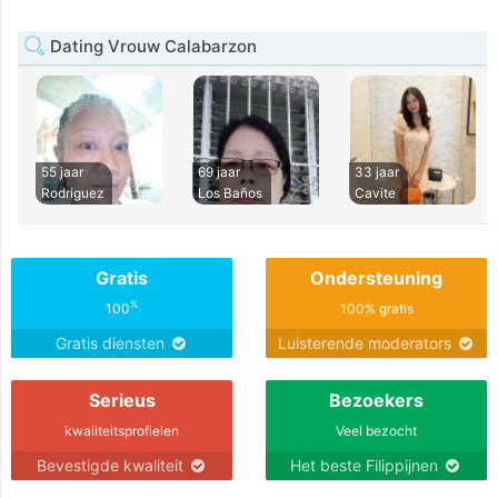
Dating Vrouw Calabarzon
55 jaar
69 jaar
33 jaar
Rodriguez
Los Baños
Cavite
Gratis
Ondersteuning
%
100
100% gratis
Gratis diensten
Luisterende moderators
Serieus
Bezoekers
kwaliteitsprofielen
Veel bezocht
Bevestigde kwaliteit
Het beste Filippijnen