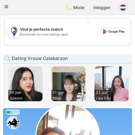
Philippines
Chat
Toggle
Mode
Inloggen
navigation
💖
Vind je perfecte match
💖
Download nu onze dating-app!
💕
💕
Dating Vrouw Calabarzon
24 jaar
51 jaar
33 jaar
Quezon
Imus
Lipa City
0.7/1