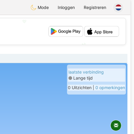
Mode
Inloggen
Registreren
💖
💕
laatste verbinding
Lange tijd
0 Uitzichten |
0 opmerkingen