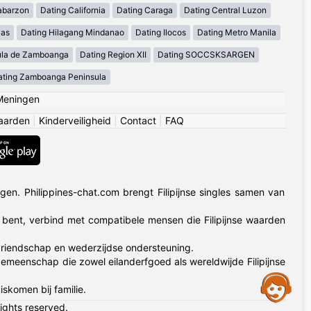
abarzon
Dating California
Dating Caraga
Dating Central Luzon
yas
Dating Hilagang Mindanao
Dating Ilocos
Dating Metro Manila
ula de Zamboanga
Dating Region XII
Dating SOCCSKSARGEN
ating Zamboanga Peninsula
Meningen
aarden
|
Kinderveiligheid
|
Contact
|
FAQ
en. Philippines-chat.com brengt Filipijnse singles samen van
d bent, verbind met compatibele mensen die Filipijnse waarden
 vriendschap en wederzijdse ondersteuning.
emeenschap die zowel eilanderfgoed als wereldwijde Filipijnse
Assistance
iskomen bij familie.
rights reserved.