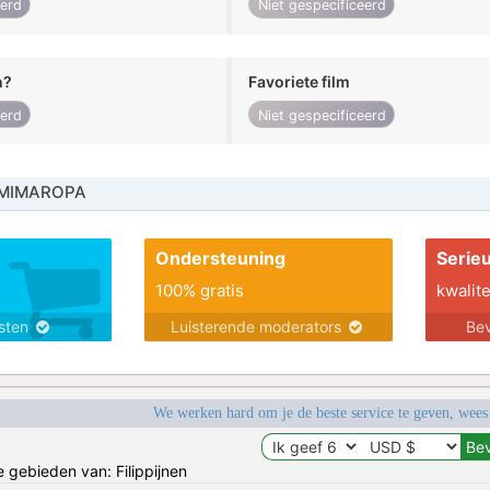
eerd
Niet gespecificeerd
n?
Favoriete film
eerd
Niet gespecificeerd
 MIMAROPA
Ondersteuning
Serie
100% gratis
kwalite
nsten
Luisterende moderators
Bev
We werken hard om je de beste service te geven, wees
e gebieden van: Filippijnen