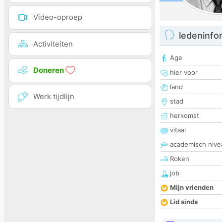
Video-oproep
ledeninfo
Activiteiten
Age
Doneren
hier voor
land
Werk tijdlijn
stad
herkomst
vitaal
academisch nive
Roken
job
Mijn vrienden
Lid sinds