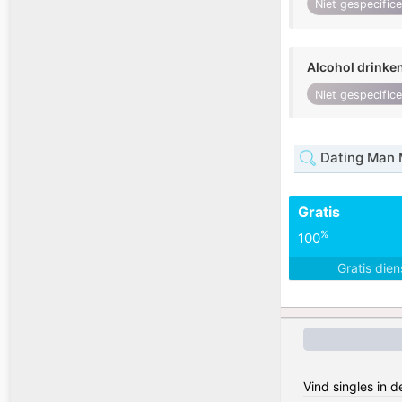
Niet gespecific
Alcohol drinke
Niet gespecific
Dating Man
Gratis
%
100
Gratis die
Vind singles in d