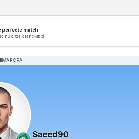
e perfecte match
💖
d nu onze dating-app!
💕
MIMAROPA
Saeed90