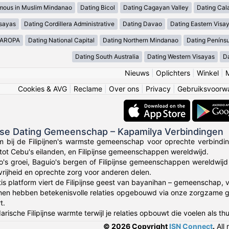
mous in Muslim Mindanao
Dating Bicol
Dating Cagayan Valley
Dating Cal
isayas
Dating Cordillera Administrative
Dating Davao
Dating Eastern Visa
MAROPA
Dating National Capital
Dating Northern Mindanao
Dating Peníns
Dating South Australia
Dating Western Visayas
D
Nieuws
|
Oplichters
|
Winkel
|
Cookies & AVG
|
Reclame
|
Over ons
|
Privacy
|
Gebruiksvoorw
ijnse Dating Gemeenschap – Kapamilya Verbindingen
 bij de Filipijnen's warmste gemeenschap voor oprechte verbinding
 tot Cebu's eilanden, en Filipijnse gemeenschappen wereldwijd.
o's groei, Baguio's bergen of Filipijnse gemeenschappen wereldwij
tvrijheid en oprechte zorg voor anderen delen.
tis platform viert de Filipijnse geest van bayanihan – gemeenschap,
jnen hebben betekenisvolle relaties opgebouwd via onze zorgzame g
t.
rische Filipijnse warmte terwijl je relaties opbouwt die voelen als thu
© 2026 Copyright
ISN Connect
.
All 