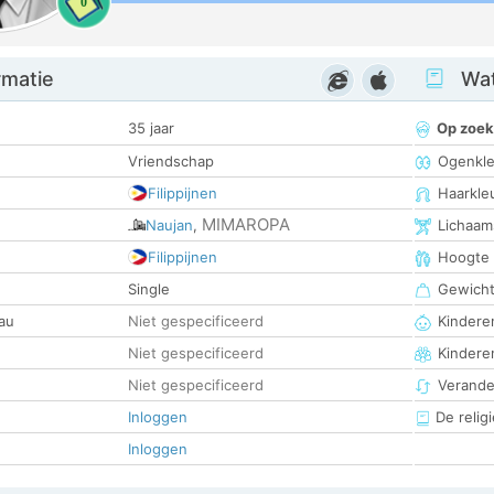
0
rmatie
Wat
35 jaar
Op zoek
Vriendschap
Ogenkle
Filippijnen
Haarkle
MIMAROPA
Naujan
,
Lichaam
Filippijnen
Hoogte
Single
Gewich
au
Niet gespecificeerd
Kinderen
Niet gespecificeerd
Kindere
Niet gespecificeerd
Verander
Inloggen
De religi
Inloggen