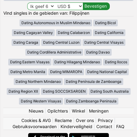
Vind singles in de gebieden van: Filippijnen
Dating Autonomous in Muslim Mindanao
Dating Bicol
Dating Cagayan Valley
Dating Calabarzon
Dating California
Dating Caraga
Dating Central Luzon
Dating Central Visayas
Dating Cordillera Administrative
Dating Davao
Dating Eastern Visayas
Dating Hilagang Mindanao
Dating Ilocos
Dating Metro Manila
Dating MIMAROPA
Dating National Capital
Dating Northern Mindanao
Dating Península de Zamboanga
Dating Region XII
Dating SOCCSKSARGEN
Dating South Australia
Dating Western Visayas
Dating Zamboanga Peninsula
Nieuws
|
Oplichters
|
Winkel
|
Meningen
Cookies & AVG
|
Reclame
|
Over ons
|
Privacy
|
Gebruiksvoorwaarden
|
Kinderveiligheid
|
Contact
|
FAQ