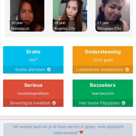
50 jaar
26 jaar
33 jaar
Mabalacat
Angeles City
Olongapo City
Gratis
Ondersteuning
%
100
100% gratis
Gratis diensten
Luisterende moderators
Serieus
Bezoekers
kwaliteitsprofielen
Veel bezocht
Bevestigde kwaliteit
Het beste Filippijnen
We werken hard om je de beste service te geven, wees alsjeblieft
ondersteunend