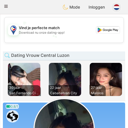
Philippines
Chat
Toggle
Mode
Inloggen
navigation
💖
Vind je perfecte match
💕
Download nu onze dating-app!
💕
💖
Dating Vrouw Central Luzon
30 jaar
22 jaar
27 jaar
San Fernando City
Cabanatuan City
Malolos
0.8/1