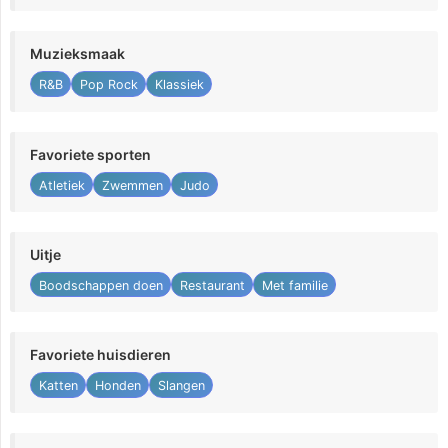
Muzieksmaak
R&B
Pop Rock
Klassiek
Favoriete sporten
Atletiek
Zwemmen
Judo
Uitje
Boodschappen doen
Restaurant
Met familie
Favoriete huisdieren
Katten
Honden
Slangen