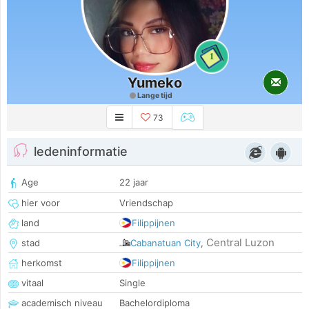
1
Yumeko
Lange tijd
73
ledeninformatie
Age
22 jaar
hier voor
Vriendschap
land
Filippijnen
Central Luzon
stad
Cabanatuan City
,
herkomst
Filippijnen
vitaal
Single
academisch niveau
Bachelordiploma