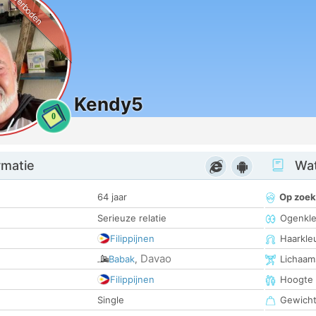
Verboden
Kendy5
0
rmatie
Wat
64 jaar
Op zoek
Serieuze relatie
Ogenkle
Filippijnen
Haarkle
Davao
Babak
,
Lichaam
Filippijnen
Hoogte
Single
Gewich