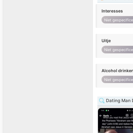
Interesses
Niet gespecific
Uitje
Niet gespecific
Alcohol drinke
Niet gespecific
Dating Man 