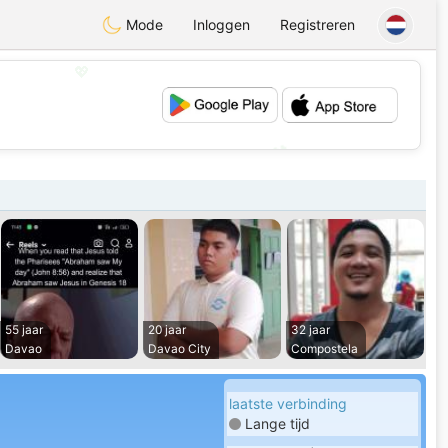
Mode
Inloggen
Registreren
💖
💕
55 jaar
20 jaar
32 jaar
Davao
Davao City
Compostela
laatste verbinding
Lange tijd