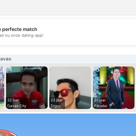
e perfecte match
💖
d nu onze dating-app!
💕
Davao
32 jaar
23 jaar
27 jaar
Davao City
Digos
Panabo