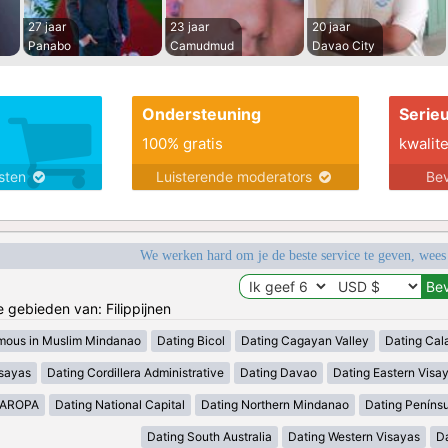
27 jaar
23 jaar
20 jaar
Panabo
Camudmud
Davao City
Ondersteuning
Serie
100% gratis
kwalite
nsten
Luisterende moderators
Bev
We werken hard om je de beste service te geven, wees
e gebieden van: Filippijnen
mous in Muslim Mindanao
Dating Bicol
Dating Cagayan Valley
Dating Cal
isayas
Dating Cordillera Administrative
Dating Davao
Dating Eastern Visa
MAROPA
Dating National Capital
Dating Northern Mindanao
Dating Peníns
Dating South Australia
Dating Western Visayas
D