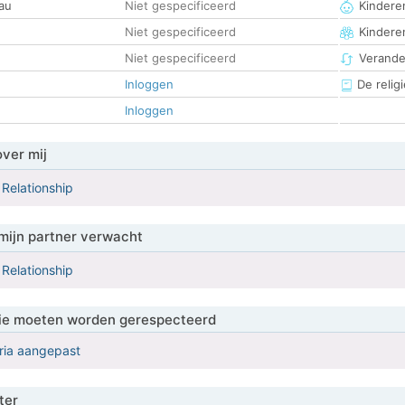
au
Niet gespecificeerd
Kinderen
Niet gespecificeerd
Kindere
Niet gespecificeerd
Verander
Inloggen
De religi
Inloggen
over mij
 Relationship
mijn partner verwacht
 Relationship
 die moeten worden gerespecteerd
eria aangepast
ter