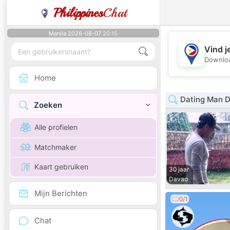
Philippines
Chat
Manila 2026-08-07 20:15
Vind j
Downloa
Home
Dating Man 
Zoeken
Alle profielen
Matchmaker
Kaart gebruiken
30 jaar
Davao
Mijn Berichten
0/1
Chat