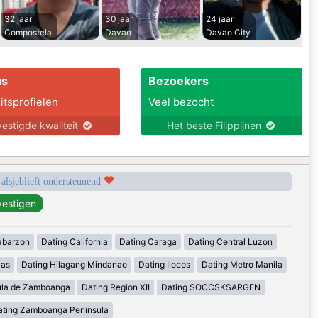
32 jaar
30 jaar
24 jaar
Compostela
Davao
Davao City
us
Bezoekers
itsprofielen
Veel bezocht
estigde kwaliteit
Het beste Filippijnen
 alsjeblieft ondersteunend
abarzon
Dating California
Dating Caraga
Dating Central Luzon
yas
Dating Hilagang Mindanao
Dating Ilocos
Dating Metro Manila
ula de Zamboanga
Dating Region XII
Dating SOCCSKSARGEN
ating Zamboanga Peninsula