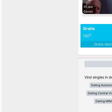
55 jaar
Davao
Gratis
%
100
Gratis die
Vind singles in d
Dating Autono
Dating Central V
Dating MI