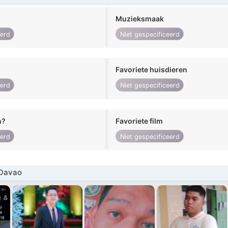
Muzieksmaak
eerd
Niet gespecificeerd
Favoriete huisdieren
eerd
Niet gespecificeerd
n?
Favoriete film
eerd
Niet gespecificeerd
Davao