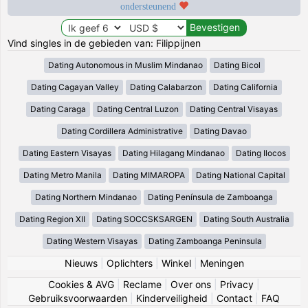
ondersteunend
Vind singles in de gebieden van: Filippijnen
Dating Autonomous in Muslim Mindanao
Dating Bicol
Dating Cagayan Valley
Dating Calabarzon
Dating California
Dating Caraga
Dating Central Luzon
Dating Central Visayas
Dating Cordillera Administrative
Dating Davao
Dating Eastern Visayas
Dating Hilagang Mindanao
Dating Ilocos
Dating Metro Manila
Dating MIMAROPA
Dating National Capital
Dating Northern Mindanao
Dating Península de Zamboanga
Dating Region XII
Dating SOCCSKSARGEN
Dating South Australia
Dating Western Visayas
Dating Zamboanga Peninsula
Nieuws
|
Oplichters
|
Winkel
|
Meningen
Cookies & AVG
|
Reclame
|
Over ons
|
Privacy
|
Gebruiksvoorwaarden
|
Kinderveiligheid
|
Contact
|
FAQ