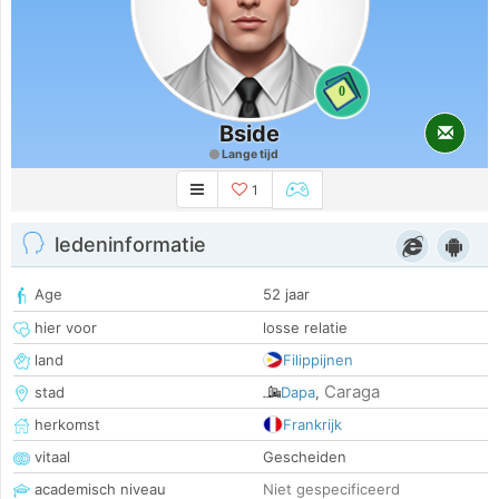
0
Bside
Lange tijd
1
ledeninformatie
Age
52 jaar
hier voor
losse relatie
land
Filippijnen
Caraga
stad
Dapa
,
herkomst
Frankrijk
vitaal
Gescheiden
academisch niveau
Niet gespecificeerd