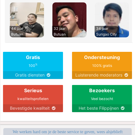
44 jaar
32 jaar
34 jaar
Butuan
Butuan
Surigao City
Gratis
Ondersteuning
%
100
100% gratis
Gratis diensten
Luisterende moderators
Serieus
Bezoekers
kwaliteitsprofielen
Veel bezocht
Bevestigde kwaliteit
Het beste Filippijnen
We werken hard om je de beste service te geven, wees alsjeblieft