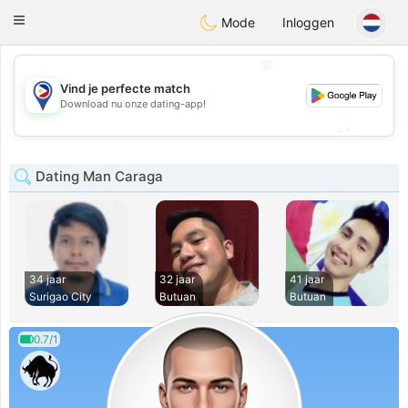
Philippines
Chat
Toggle
Mode
Inloggen
navigation
💖
Vind je perfecte match
💖
Download nu onze dating-app!
💕
💕
Dating Man Caraga
34 jaar
32 jaar
41 jaar
Surigao City
Butuan
Butuan
0.7/1