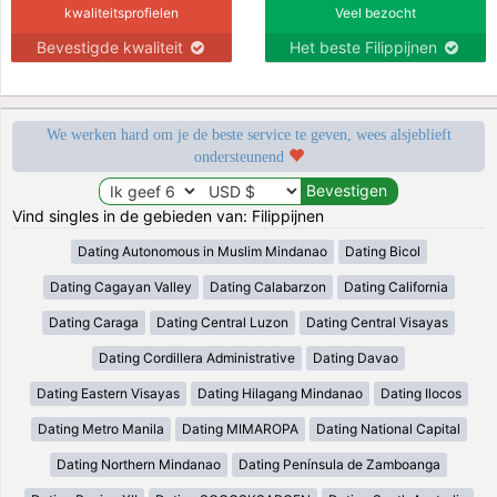
kwaliteitsprofielen
Veel bezocht
Bevestigde kwaliteit
Het beste Filippijnen
We werken hard om je de beste service te geven, wees alsjeblieft
ondersteunend
Vind singles in de gebieden van: Filippijnen
Dating Autonomous in Muslim Mindanao
Dating Bicol
Dating Cagayan Valley
Dating Calabarzon
Dating California
Dating Caraga
Dating Central Luzon
Dating Central Visayas
Dating Cordillera Administrative
Dating Davao
Dating Eastern Visayas
Dating Hilagang Mindanao
Dating Ilocos
Dating Metro Manila
Dating MIMAROPA
Dating National Capital
Dating Northern Mindanao
Dating Península de Zamboanga