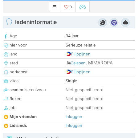
0
ledeninformatie
Age
34 jaar
hier voor
Serieuze relatie
land
Filippijnen
MIMAROPA
stad
Calapan
,
herkomst
Filippijnen
vitaal
Single
academisch niveau
Niet gespecificeerd
Roken
Niet gespecificeerd
job
Niet gespecificeerd
Mijn vrienden
Inloggen
Lid sinds
Inloggen