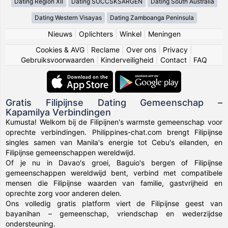
Dating Region XII
Dating SOCCSKSARGEN
Dating South Australia
Dating Western Visayas
Dating Zamboanga Peninsula
Nieuws
|
Oplichters
|
Winkel
|
Meningen
Cookies & AVG
|
Reclame
|
Over ons
|
Privacy
|
Gebruiksvoorwaarden
|
Kinderveiligheid
|
Contact
|
FAQ
Gratis Filipijnse Dating Gemeenschap –
Kapamilya Verbindingen
Kumusta! Welkom bij de Filipijnen's warmste gemeenschap voor
oprechte verbindingen. Philippines-chat.com brengt Filipijnse
singles samen van Manila's energie tot Cebu's eilanden, en
Filipijnse gemeenschappen wereldwijd.
Of je nu in Davao's groei, Baguio's bergen of Filipijnse
gemeenschappen wereldwijd bent, verbind met compatibele
mensen die Filipijnse waarden van familie, gastvrijheid en
oprechte zorg voor anderen delen.
Ons volledig gratis platform viert de Filipijnse geest van
bayanihan – gemeenschap, vriendschap en wederzijdse
ondersteuning.