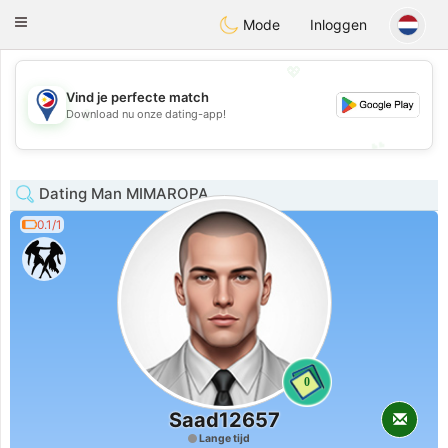
Philippines
Chat
Toggle
Mode
Inloggen
navigation
💖
Vind je perfecte match
💖
Download nu onze dating-app!
💕
💕
Dating Man MIMAROPA
0.1/1
0
Saad12657
Lange tijd