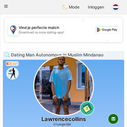
Philippines
Chat
Toggle
Mode
Inloggen
navigation
💖
Vind je perfecte match
💖
Download nu onze dating-app!
💕
💕
Dating Man Autonomous in Muslim Mindanao
0.6/1
1
Lawrencecollins
Lange tijd