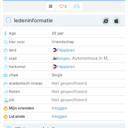
0
ledeninformatie
Age
26 jaar
hier voor
Vriendschap
land
Filippijnen
Autonomous in M...
stad
Bongao
,
herkomst
Filippijnen
vitaal
Single
academisch niveau
Niet gespecificeerd
Roken
Niet gespecificeerd
job
Niet gespecificeerd
Mijn vrienden
Inloggen
Lid sinds
Inloggen