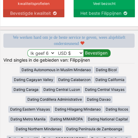
kwaliteitsprofielen
Veel bezocht
Bevestigde kwaliteit
Het beste Filippijnen
We werken hard om je de beste service te geven, wees alsjeblieft
ondersteunend
Vind singles in de gebieden van: Filippijnen
Dating Autonomous in Muslim Mindanao
Dating Bicol
Dating Cagayan Valley
Dating Calabarzon
Dating California
Dating Caraga
Dating Central Luzon
Dating Central Visayas
Dating Cordillera Administrative
Dating Davao
Dating Eastern Visayas
Dating Hilagang Mindanao
Dating Ilocos
Dating Metro Manila
Dating MIMAROPA
Dating National Capital
Dating Northern Mindanao
Dating Península de Zamboanga