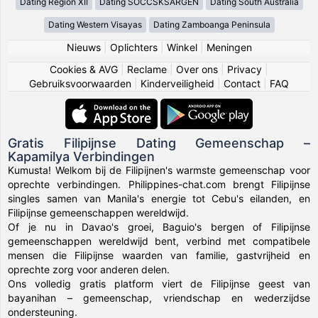
Dating Region XII
Dating SOCCSKSARGEN
Dating South Australia
Dating Western Visayas
Dating Zamboanga Peninsula
Nieuws
|
Oplichters
|
Winkel
|
Meningen
Cookies & AVG
|
Reclame
|
Over ons
|
Privacy
|
Gebruiksvoorwaarden
|
Kinderveiligheid
|
Contact
|
FAQ
Gratis Filipijnse Dating Gemeenschap –
Kapamilya Verbindingen
Kumusta! Welkom bij de Filipijnen's warmste gemeenschap voor
oprechte verbindingen. Philippines-chat.com brengt Filipijnse
singles samen van Manila's energie tot Cebu's eilanden, en
Filipijnse gemeenschappen wereldwijd.
Of je nu in Davao's groei, Baguio's bergen of Filipijnse
gemeenschappen wereldwijd bent, verbind met compatibele
mensen die Filipijnse waarden van familie, gastvrijheid en
oprechte zorg voor anderen delen.
Ons volledig gratis platform viert de Filipijnse geest van
bayanihan – gemeenschap, vriendschap en wederzijdse
ondersteuning.