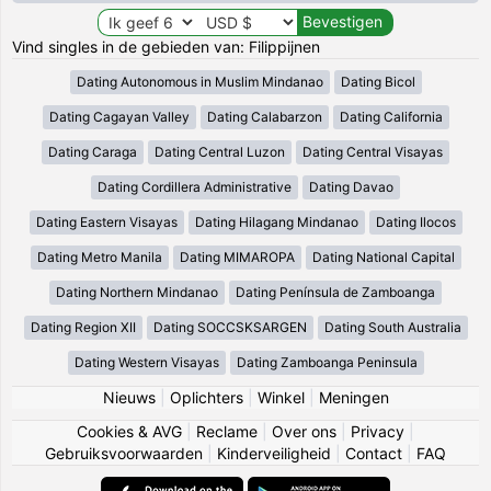
Vind singles in de gebieden van: Filippijnen
Dating Autonomous in Muslim Mindanao
Dating Bicol
Dating Cagayan Valley
Dating Calabarzon
Dating California
Dating Caraga
Dating Central Luzon
Dating Central Visayas
Dating Cordillera Administrative
Dating Davao
Dating Eastern Visayas
Dating Hilagang Mindanao
Dating Ilocos
Dating Metro Manila
Dating MIMAROPA
Dating National Capital
Dating Northern Mindanao
Dating Península de Zamboanga
Dating Region XII
Dating SOCCSKSARGEN
Dating South Australia
Dating Western Visayas
Dating Zamboanga Peninsula
Nieuws
|
Oplichters
|
Winkel
|
Meningen
Cookies & AVG
|
Reclame
|
Over ons
|
Privacy
|
Gebruiksvoorwaarden
|
Kinderveiligheid
|
Contact
|
FAQ