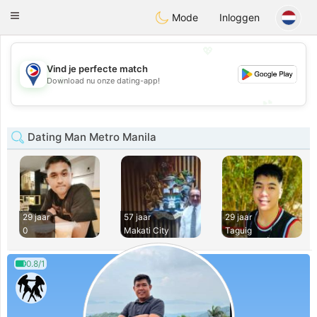
Philippines
Chat
Toggle
Mode
Inloggen
navigation
💖
Vind je perfecte match
💖
Download nu onze dating-app!
💕
💕
Dating Man Metro Manila
29 jaar
57 jaar
29 jaar
0
Makati City
Taguig
0.8/1