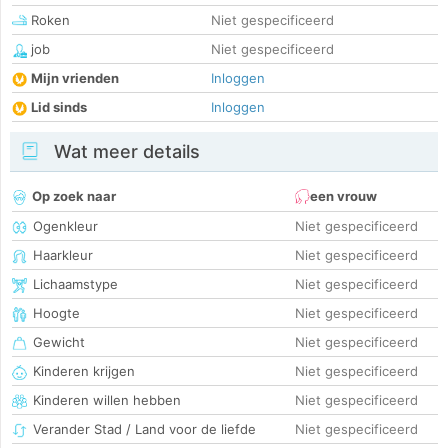
Roken
Niet gespecificeerd
job
Niet gespecificeerd
Mijn vrienden
Inloggen
Lid sinds
Inloggen
Wat meer details
Op zoek naar
een vrouw
Ogenkleur
Niet gespecificeerd
Haarkleur
Niet gespecificeerd
Lichaamstype
Niet gespecificeerd
Hoogte
Niet gespecificeerd
Gewicht
Niet gespecificeerd
Kinderen krijgen
Niet gespecificeerd
Kinderen willen hebben
Niet gespecificeerd
Verander Stad / Land voor de liefde
Niet gespecificeerd