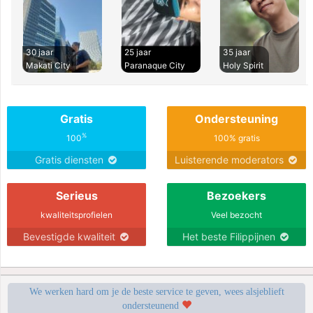
30 jaar
25 jaar
35 jaar
Makati City
Paranaque City
Holy Spirit
Gratis
Ondersteuning
%
100
100% gratis
Gratis diensten
Luisterende moderators
Serieus
Bezoekers
kwaliteitsprofielen
Veel bezocht
Bevestigde kwaliteit
Het beste Filippijnen
We werken hard om je de beste service te geven, wees alsjeblieft
ondersteunend