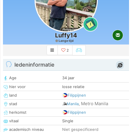
1
Luffy14
Lange tijd
2
ledeninformatie
Age
34 jaar
hier voor
losse relatie
land
Filippijnen
Metro Manila
stad
Manila
,
herkomst
Filippijnen
vitaal
Single
academisch niveau
Niet gespecificeerd