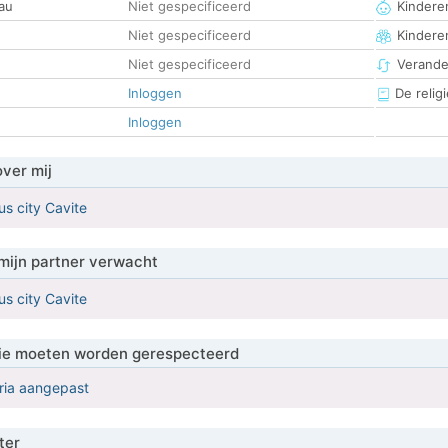
au
Niet gespecificeerd
Kinderen
Niet gespecificeerd
Kindere
Niet gespecificeerd
Verander
Inloggen
De religi
Inloggen
over mij
us city Cavite
mijn partner verwacht
us city Cavite
 die moeten worden gerespecteerd
eria aangepast
ter