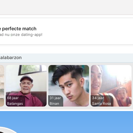
e perfecte match
💖
d nu onze dating-app!
💕
alabarzon
68 jaar
31 jaar
34 jaar
Batangas
Binan
Santa Rosa