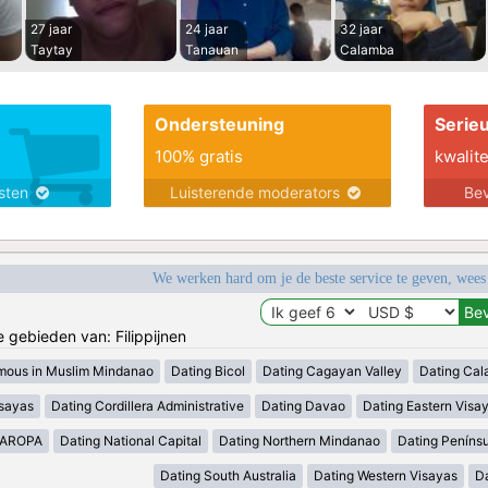
27 jaar
24 jaar
32 jaar
Taytay
Tanauan
Calamba
Ondersteuning
Serie
100% gratis
kwalite
nsten
Luisterende moderators
Bev
We werken hard om je de beste service te geven, wees
e gebieden van: Filippijnen
mous in Muslim Mindanao
Dating Bicol
Dating Cagayan Valley
Dating Cal
isayas
Dating Cordillera Administrative
Dating Davao
Dating Eastern Visa
MAROPA
Dating National Capital
Dating Northern Mindanao
Dating Peníns
Dating South Australia
Dating Western Visayas
D