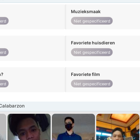
Muzieksmaak
eerd
Niet gespecificeerd
Favoriete huisdieren
eerd
Niet gespecificeerd
n?
Favoriete film
eerd
Niet gespecificeerd
Calabarzon