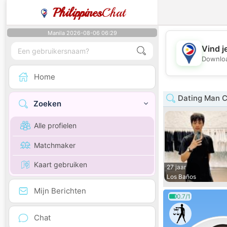
Philippines
Chat
Manila 2026-08-06 06:29
Vind j
Downloa
Home
Dating Man C
Zoeken
Alle profielen
Matchmaker
Kaart gebruiken
27 jaar
Los Baños
Mijn Berichten
0.7/1
Chat