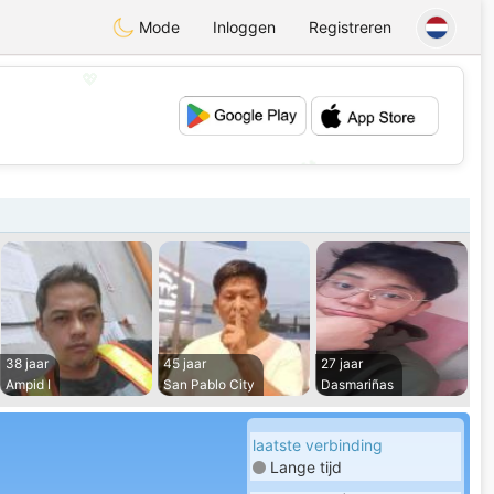
Mode
Inloggen
Registreren
💖
💕
38 jaar
45 jaar
27 jaar
Ampid I
San Pablo City
Dasmariñas
laatste verbinding
Lange tijd