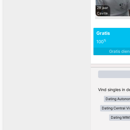
28 jaar
Cavite
Gratis
%
100
Gratis die
Vind singles in d
Dating Autono
Dating Central V
Dating MI