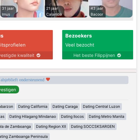
31 jaar
21 jaar
43 jaar
Imus
Calamba
Bacoor
us
Bezoekers
itsprofielen
Veel bezocht
estigde kwaliteit
Het beste Filippijnen
 alsjeblieft ondersteunend
abarzon
Dating California
Dating Caraga
Dating Central Luzon
yas
Dating Hilagang Mindanao
Dating Ilocos
Dating Metro Manila
ula de Zamboanga
Dating Region XII
Dating SOCCSKSARGEN
ating Zamboanga Peninsula