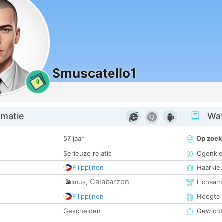
Smuscatello1
0
rmatie
Wat
57 jaar
Op zoek
Serieuze relatie
Ogenkle
Filippijnen
Haarkle
Calabarzon
Imus
,
Lichaam
Filippijnen
Hoogte
Gescheiden
Gewich