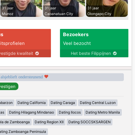
31 jaar
31 jaar
31 jaar
Munoz
Cabanatuan City
Olongapo City
us
Bezoekers
itsprofielen
Veel bezocht
estigde kwaliteit
Het beste Filippijnen
 alsjeblieft ondersteunend
abarzon
Dating California
Dating Caraga
Dating Central Luzon
yas
Dating Hilagang Mindanao
Dating Ilocos
Dating Metro Manila
ula de Zamboanga
Dating Region XII
Dating SOCCSKSARGEN
ating Zamboanga Peninsula