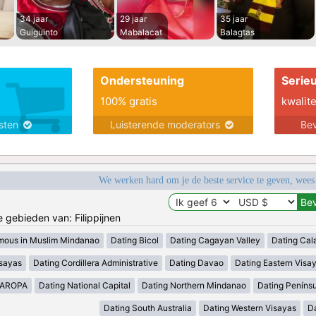
34 jaar
29 jaar
35 jaar
Guiguinto
Mabalacat
Balagtas
Ondersteuning
Serie
100% gratis
kwalite
nsten
Luisterende moderators
Bev
We werken hard om je de beste service te geven, wees
e gebieden van: Filippijnen
mous in Muslim Mindanao
Dating Bicol
Dating Cagayan Valley
Dating Cal
isayas
Dating Cordillera Administrative
Dating Davao
Dating Eastern Visa
MAROPA
Dating National Capital
Dating Northern Mindanao
Dating Peníns
Dating South Australia
Dating Western Visayas
D