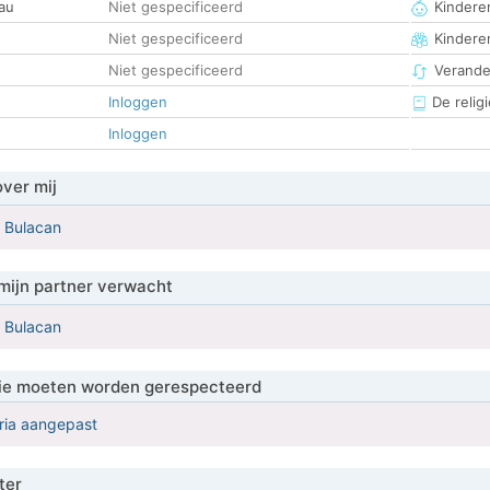
au
Niet gespecificeerd
Kinderen
Niet gespecificeerd
Kindere
Niet gespecificeerd
Verander
Inloggen
De religi
Inloggen
over mij
o Bulacan
mijn partner verwacht
o Bulacan
 die moeten worden gerespecteerd
eria aangepast
ter