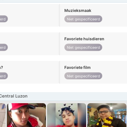
Muzieksmaak
eerd
Niet gespecificeerd
Favoriete huisdieren
eerd
Niet gespecificeerd
n?
Favoriete film
eerd
Niet gespecificeerd
Central Luzon