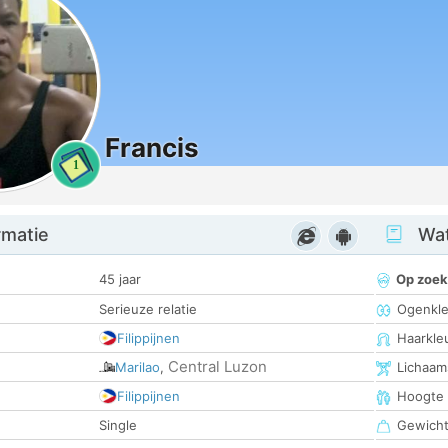
Francis
1
rmatie
Wat
45 jaar
Op zoek
Serieuze relatie
Ogenkle
Filippijnen
Haarkle
Central Luzon
Marilao
,
Lichaam
Filippijnen
Hoogte
Single
Gewich