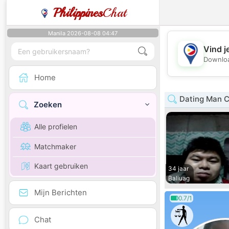
Philippines
Chat
Manila 2026-08-08 04:47
Vind j
Downloa
Home
Dating Man C
Zoeken
Alle profielen
Matchmaker
Kaart gebruiken
34 jaar
Baliuag
Mijn Berichten
0.7/1
Chat