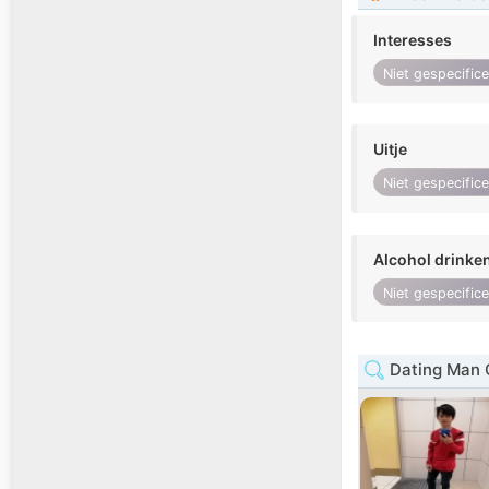
Interesses
Niet gespecific
Uitje
Niet gespecific
Alcohol drinke
Niet gespecific
Dating Man 