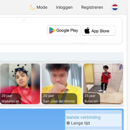
Mode
Inloggen
Registreren
💖
💕
29 jaar
30 jaar
25 jaar
Mabalacat
San Jose del Monte
Bulacan
laatste verbinding
Lange tijd