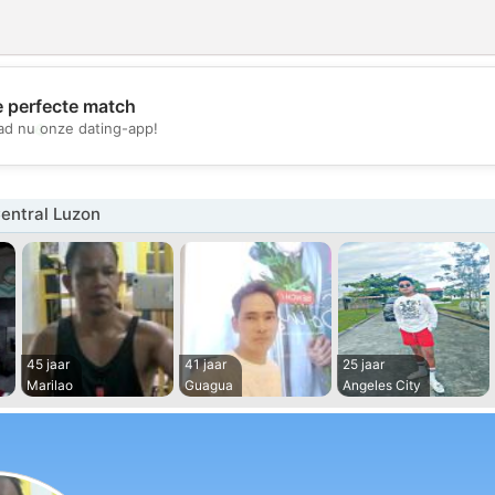
e perfecte match
💖
d nu onze dating-app!
💕
entral Luzon
45 jaar
41 jaar
25 jaar
Marilao
Guagua
Angeles City