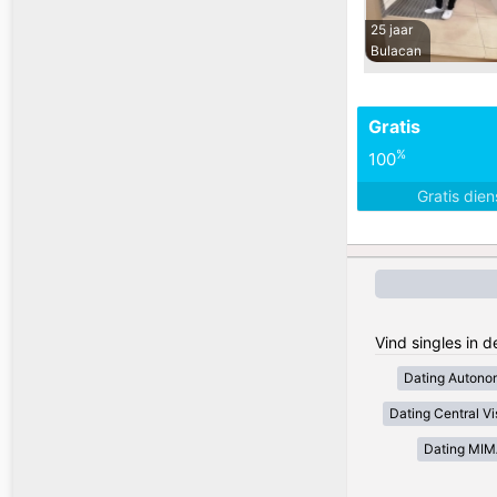
25 jaar
Bulacan
Gratis
%
100
Gratis die
Vind singles in d
Dating Autono
Dating Central V
Dating MI