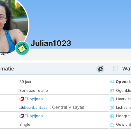
Julian1023
2
rmatie
Wat
39 jaar
Op zoek
Serieuze relatie
Ogenkle
Filippijnen
Haarkle
Central Visayas
Daanbantayan
,
Lichaam
Filippijnen
Hoogte
Single
Gewich