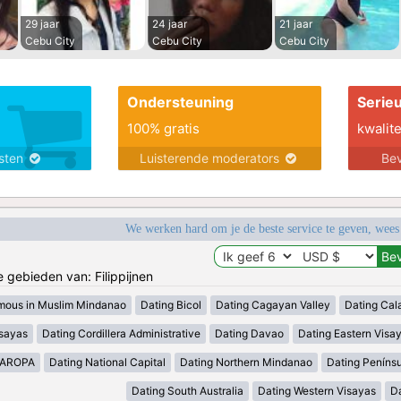
29 jaar
24 jaar
21 jaar
Cebu City
Cebu City
Cebu City
Ondersteuning
Serie
100% gratis
kwalite
nsten
Luisterende moderators
Bev
We werken hard om je de beste service te geven, wees
e gebieden van: Filippijnen
mous in Muslim Mindanao
Dating Bicol
Dating Cagayan Valley
Dating Cal
isayas
Dating Cordillera Administrative
Dating Davao
Dating Eastern Visa
MAROPA
Dating National Capital
Dating Northern Mindanao
Dating Peníns
Dating South Australia
Dating Western Visayas
D