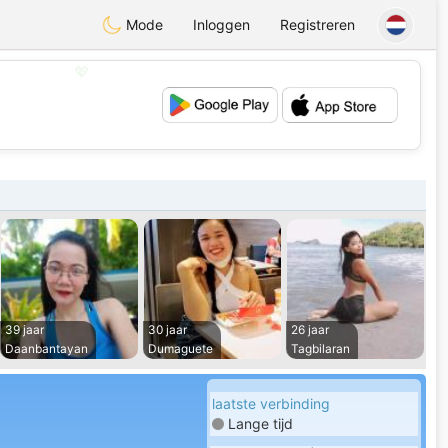
Mode
Inloggen
Registreren
💖
💕
39 jaar
30 jaar
26 jaar
Daanbantayan
Dumaguete
Tagbilaran
laatste verbinding
Lange tijd