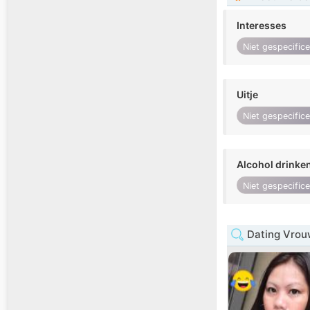
Interesses
Niet gespecific
Uitje
Niet gespecific
Alcohol drinke
Niet gespecific
Dating Vrou