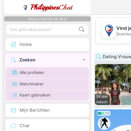
Philippines
Chat
Manila 2026-08-08 06:41
Vind j
Downloa
Home
Dating Vrouw
Zoeken
Alle profielen
Matchmaker
Kaart gebruiken
24 jaar
Adlaon
Mijn Berichten
0.7/1
Chat