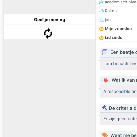
academisch nive
Roken
Geef je mening
job
Mijn vrienden
Lid sinds
Een beetje 
I am beautiful in
Wat ik van 
A responsible a
De criteria
Er zijn geen crit
Weet me be