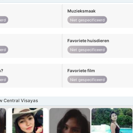
Muzieksmaak
eerd
Niet gespecificeerd
Favoriete huisdieren
eerd
Niet gespecificeerd
n?
Favoriete film
eerd
Niet gespecificeerd
w Central Visayas