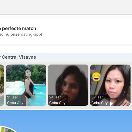
e perfecte match
d nu onze dating-app!
💖
💕
 Central Visayas
21 jaar
24 jaar
37 jaar
Cebu City
Cebu City
Cebu City