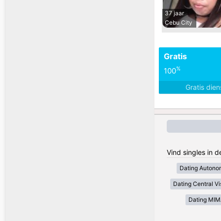
37 jaar
Cebu City
Gratis
%
100
Gratis die
Vind singles in d
Dating Autono
Dating Central V
Dating MI