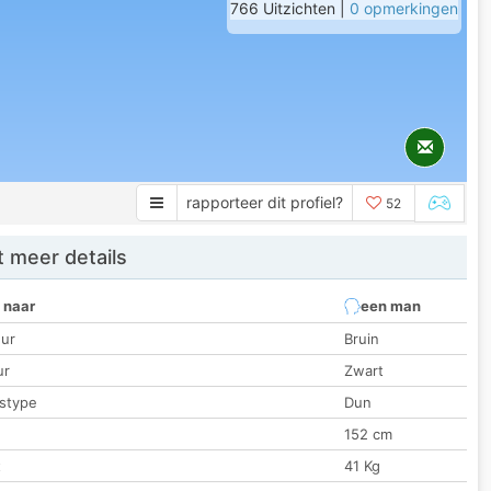
766 Uitzichten |
0 opmerkingen
rapporteer dit profiel?
52
 meer details
 naar
een man
ur
Bruin
ur
Zwart
stype
Dun
152 cm
t
41 Kg