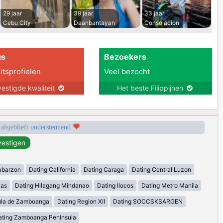
29 jaar
39 jaar
33 jaar
Cebu City
Daanbantayan
Consolacion
us
Bezoekers
itsprofielen
Veel bezocht
estigde kwaliteit
Het beste Filippijnen
 alsjeblieft ondersteunend
abarzon
Dating California
Dating Caraga
Dating Central Luzon
yas
Dating Hilagang Mindanao
Dating Ilocos
Dating Metro Manila
ula de Zamboanga
Dating Region XII
Dating SOCCSKSARGEN
ating Zamboanga Peninsula