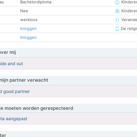
au
Bachelordiploma
Kinderen
Nee
Kindere
werkloos
Verander
Inloggen
De religi
Inloggen
over mij
side and out
mijn partner verwacht
nd good partner
 die moeten worden gerespecteerd
eria aangepast
ter