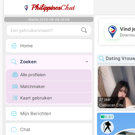
Philippines
Chat
Manila 2026-08-08 06:08
Vind j
Downloa
Home
Dating Vrouw
Zoeken
Alle profielen
Matchmaker
Kaart gebruiken
27 jaar
Caloocan City
Mijn Berichten
0.8/1
Chat