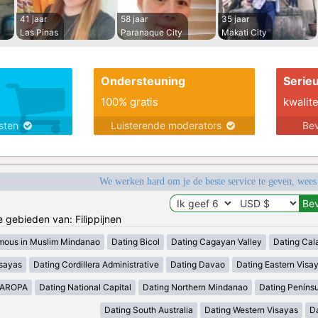
41 jaar
58 jaar
35 jaar
Las Pinas
Paranaque City
Makati City
Ondersteuning
Serie
100% gratis
kwalite
nsten
Luisterende moderators
Bev
We werken hard om je de beste service te geven, wees
e gebieden van: Filippijnen
mous in Muslim Mindanao
Dating Bicol
Dating Cagayan Valley
Dating Cal
isayas
Dating Cordillera Administrative
Dating Davao
Dating Eastern Visa
MAROPA
Dating National Capital
Dating Northern Mindanao
Dating Peníns
Dating South Australia
Dating Western Visayas
D