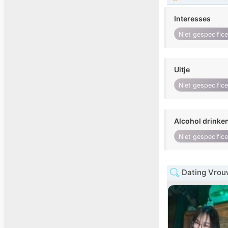
Interesses
Niet gespecific
Uitje
Niet gespecific
Alcohol drinke
Niet gespecific
Dating Vrou