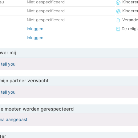
au
Niet gespecificeerd
Kinderen
Niet gespecificeerd
Kindere
Niet gespecificeerd
Verander
Inloggen
De religi
Inloggen
over mij
 tell you
mijn partner verwacht
 tell you
 die moeten worden gerespecteerd
eria aangepast
ter