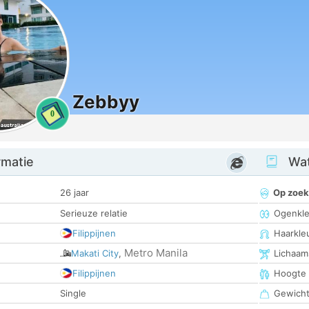
Zebbyy
0
rmatie
Wat
26 jaar
Op zoek
Serieuze relatie
Ogenkle
Filippijnen
Haarkle
Metro Manila
Makati City
,
Lichaam
Filippijnen
Hoogte
Single
Gewich