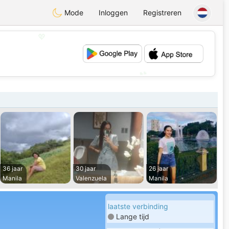
Mode
Inloggen
Registreren
💖
💕
36 jaar
30 jaar
26 jaar
Manila
Valenzuela
Manila
laatste verbinding
Lange tijd