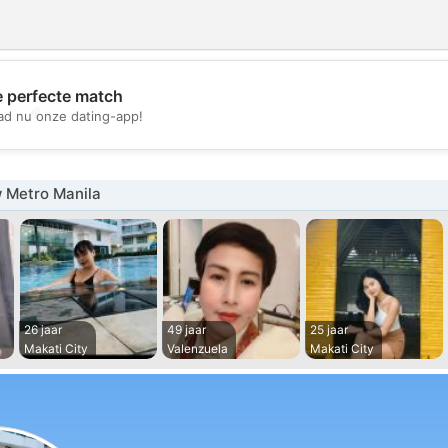
e perfecte match
💖
d nu onze dating-app!
💕
 Metro Manila
26 jaar
49 jaar
25 jaar
Makati City
Valenzuela
Makati City