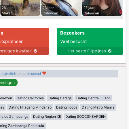
26 jaar
23 jaar
27 jaar
Makati
Caloocan
Caloocan
us
Bezoekers
itsprofielen
Veel bezocht
estigde kwaliteit
Het beste Filippijnen
 alsjeblieft ondersteunend
abarzon
Dating California
Dating Caraga
Dating Central Luzon
yas
Dating Hilagang Mindanao
Dating Ilocos
Dating Metro Manila
ula de Zamboanga
Dating Region XII
Dating SOCCSKSARGEN
ating Zamboanga Peninsula