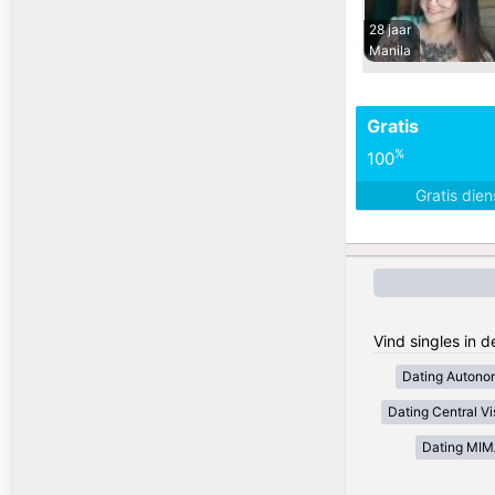
28 jaar
Manila
Gratis
%
100
Gratis die
Vind singles in d
Dating Autono
Dating Central V
Dating MI