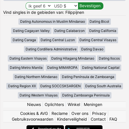
Vind singles in de gebieden van: Filippijnen
Dating Autonomous in Muslim Mindanao
Dating Bicol
Dating Cagayan Valley
Dating Calabarzon
Dating California
Dating Caraga
Dating Central Luzon
Dating Central Visayas
Dating Cordillera Administrative
Dating Davao
Dating Eastern Visayas
Dating Hilagang Mindanao
Dating Ilocos
Dating Metro Manila
Dating MIMAROPA
Dating National Capital
Dating Northern Mindanao
Dating Península de Zamboanga
Dating Region XII
Dating SOCCSKSARGEN
Dating South Australia
Dating Western Visayas
Dating Zamboanga Peninsula
Nieuws
|
Oplichters
|
Winkel
|
Meningen
Cookies & AVG
|
Reclame
|
Over ons
|
Privacy
|
Gebruiksvoorwaarden
|
Kinderveiligheid
|
Contact
|
FAQ