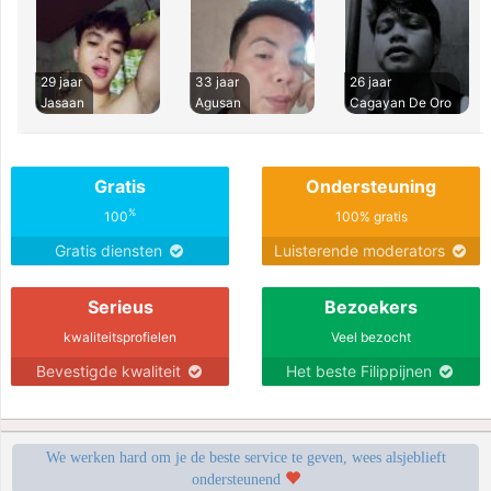
29 jaar
33 jaar
26 jaar
Jasaan
Agusan
Cagayan De Oro
Gratis
Ondersteuning
%
100
100% gratis
Gratis diensten
Luisterende moderators
Serieus
Bezoekers
kwaliteitsprofielen
Veel bezocht
Bevestigde kwaliteit
Het beste Filippijnen
We werken hard om je de beste service te geven, wees alsjeblieft
ondersteunend