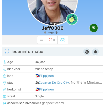
2
Jeff0306
Lange tijd
0
ledeninformatie
Age
34 jaar
hier voor
Vriendschap
land
Filippijnen
Northern Mindan...
stad
Cagayan De Oro City
,
herkomst
Filippijnen
vitaal
Single
academisch niveau
Niet gespecificeerd