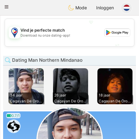
Philippines
Chat
Toggle
Mode
Inloggen
navigation
💖
Vind je perfecte match
💖
Download nu onze dating-app!
💕
💕
Dating Man Northern Mindanao
34 jaar
26 jaar
18 jaar
Cagayan De Oro Cit
Cagayan De Oro Cit
Cagayan De Oro Cit
0.7/1