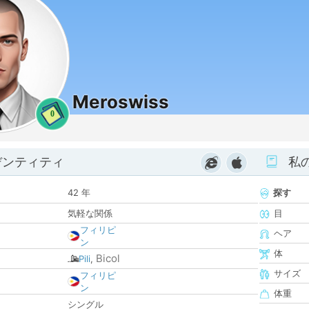
Meroswiss
0
デンティティ
私
42 年
探す
気軽な関係
目
フィリピ
ヘア
ン
体
Bicol
Pili
,
サイズ
フィリピ
ン
体重
シングル