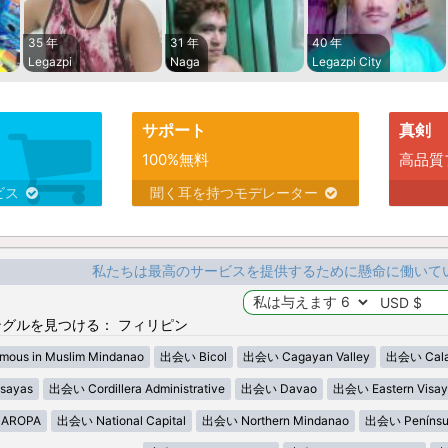
35 年
31 年
40 年
Legazpi
Naga
Legazpi City
サポート
真剣
100%無料
高品質
ビス
聞く耳を持つモデレーター
私たちは最高のサービスを提供するために懸命に働いて
グルを見つける： フィリピン
ous in Muslim Mindanao
出会い Bicol
出会い Cagayan Valley
出会い Cala
sayas
出会い Cordillera Administrative
出会い Davao
出会い Eastern Visay
AROPA
出会い National Capital
出会い Northern Mindanao
出会い Penínsu