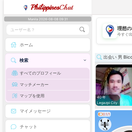
Philippines
Chat
Manila 2026-08-08 09:31
理想の
今すぐ
ホーム
出会い 男 Bico
検索
すべてのプロフィール
マッチメーカー
マップを使用
40 年
Legazpi City
マイメッセージ
0.1/1
チャット