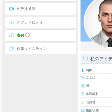
ビデオ通話
アクティビティ
寄付
作業タイムライン
私のアイ
Age
ここに
国
市区町村
出身地
婚姻状態