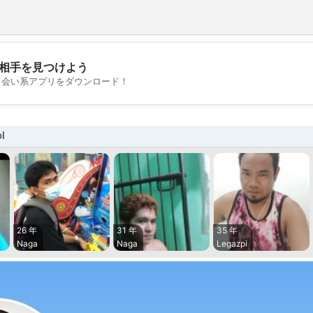
相手を見つけよう
💖
出会い系アプリをダウンロード！
💕
l
26 年
31 年
35 年
Naga
Naga
Legazpi