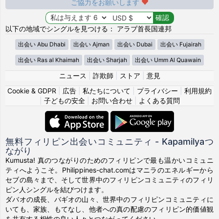
ご協力をお願いします
以下の地域でシングルを見つける： アラブ首長国連邦
出会い Abu Dhabi
出会い Ajman
出会い Dubai
出会い Fujairah
出会い Ras al Khaimah
出会い Sharjah
出会い Umm Al Quawain
ニュース
|
詐欺師
|
ストア
|
意見
Cookie & GDPR
|
広告
|
私たちについて
|
プライバシー
|
利用規約
|
子どもの安全
|
お問い合わせ
|
よくある質問
無料フィリピン出会いコミュニティ - Kapamilyaつ
ながり
Kumusta! 真のつながりのためのフィリピンで最も温かいコミュニ
ティへようこそ。Philippines-chat.comはマニラのエネルギーから
セブの島々まで、そして世界中のフィリピンコミュニティのフィリ
ピン人シングルを結びつけます。
ダバオの成長、バギオの山々、世界中のフィリピンコミュニティに
いても、家族、もてなし、他者への真の配慮のフィリピン的価値観
を共有する相性の良い人々とつながってください。