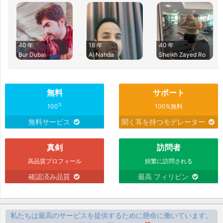
40 年
18 年
40 年
Bur Dubai
Al Nahda
Sheikh Zayed Ro
無料
サポート
%
100
100%無料
無料サービス
聞く耳を持つモデレーター
真剣
訪問者
高品質プロフィール
頻繁に訪問される
確認済み品質
最高 フィリピン
私たちは最高のサービスを提供するために懸命に働いています。