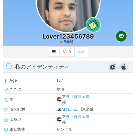
1
Lover123456789
長時間
0
私のアイデンティティ
Age
18 年
ここに
友情
アラブ首長国連
国
邦
Dubai
市区町村
Al Nahda
,
アラブ首長国連
出身地
邦
婚姻状態
シングル