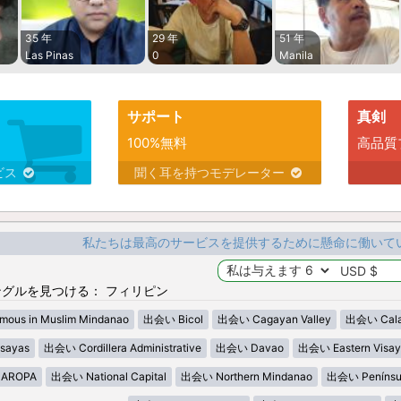
35 年
29 年
51 年
Las Pinas
0
Manila
サポート
真剣
100%無料
高品質
ビス
聞く耳を持つモデレーター
私たちは最高のサービスを提供するために懸命に働いて
グルを見つける： フィリピン
ous in Muslim Mindanao
出会い Bicol
出会い Cagayan Valley
出会い Cala
sayas
出会い Cordillera Administrative
出会い Davao
出会い Eastern Visay
AROPA
出会い National Capital
出会い Northern Mindanao
出会い Penínsu