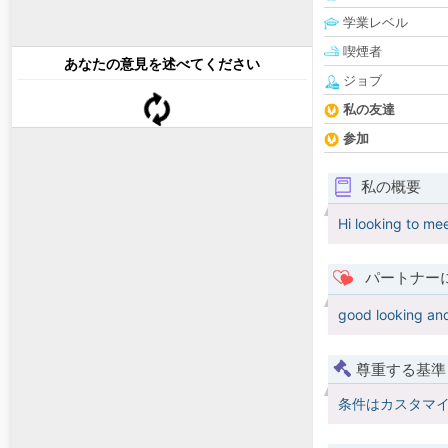
学業レベル
喫煙者
あなたの意見を述べてください
ジョブ
私の友達
参加
私の概要
Hi looking to m
パートナー
good looking and
尊重する基準
条件はカスタマ