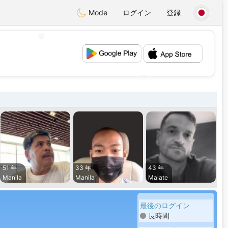
Mode
ログイン
登録
💖
💕
51 年
33 年
43 年
Manila
Manila
Malate
最後のログイン
長時間