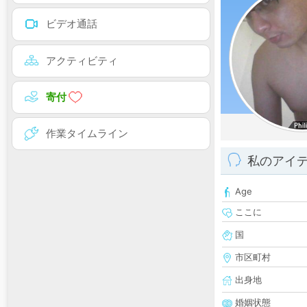
ビデオ通話
アクティビティ
寄付
作業タイムライン
私のアイ
Age
ここに
国
市区町村
出身地
婚姻状態