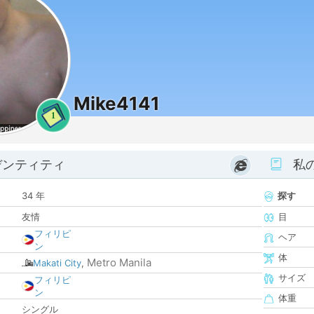
Mike4141
1
デンティティ
私
34 年
探す
友情
目
フィリピ
ヘア
ン
体
Metro Manila
Makati City
,
サイズ
フィリピ
ン
体重
シングル