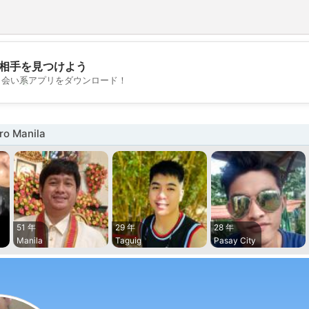
相手を見つけよう
💖
出会い系アプリをダウンロード！
💕
o Manila
51 年
29 年
28 年
Manila
Taguig
Pasay City