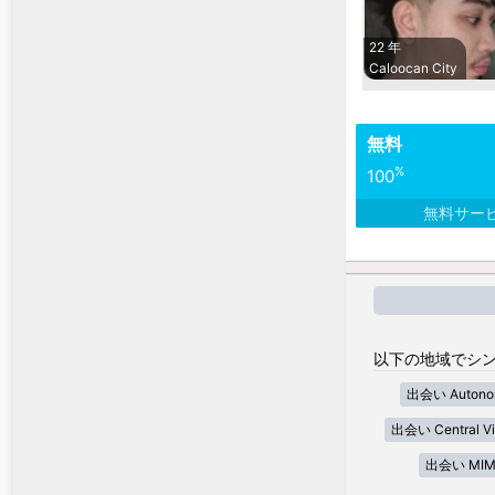
22 年
Caloocan City
無料
%
100
無料サー
以下の地域でシン
出会い Autonom
出会い Central Vi
出会い MIM