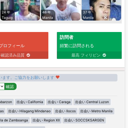
24 年
46 年
37 年
Taguig
Manila
Manila
訪問者
プロフィール
頻繁に訪問される
確認済み品質
最高 フィリピン
います。ご協力をお願いします
barzon
出会い California
出会い Caraga
出会い Central Luzon
as
出会い Hilagang Mindanao
出会い Ilocos
出会い Metro Manila
la de Zamboanga
出会い Region XII
出会い SOCCSKSARGEN