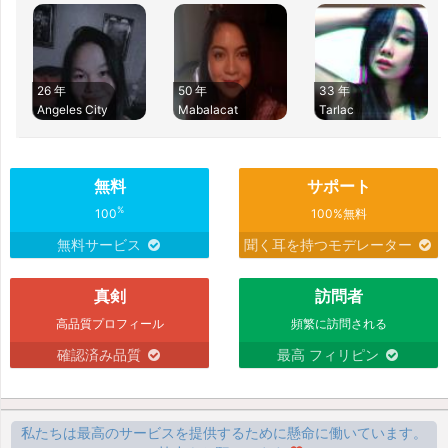
26 年
50 年
33 年
Angeles City
Mabalacat
Tarlac
無料
サポート
%
100
100%無料
無料サービス
聞く耳を持つモデレーター
真剣
訪問者
高品質プロフィール
頻繁に訪問される
確認済み品質
最高 フィリピン
私たちは最高のサービスを提供するために懸命に働いています。