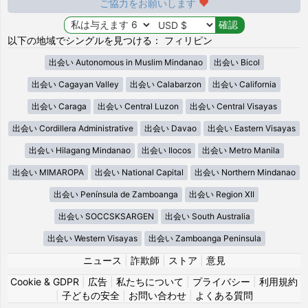
ご協力をお願いします
以下の地域でシングルを見つける： フィリピン
出会い Autonomous in Muslim Mindanao
出会い Bicol
出会い Cagayan Valley
出会い Calabarzon
出会い California
出会い Caraga
出会い Central Luzon
出会い Central Visayas
出会い Cordillera Administrative
出会い Davao
出会い Eastern Visayas
出会い Hilagang Mindanao
出会い Ilocos
出会い Metro Manila
出会い MIMAROPA
出会い National Capital
出会い Northern Mindanao
出会い Península de Zamboanga
出会い Region XII
出会い SOCCSKSARGEN
出会い South Australia
出会い Western Visayas
出会い Zamboanga Peninsula
ニュース
|
詐欺師
|
ストア
|
意見
Cookie & GDPR
|
広告
|
私たちについて
|
プライバシー
|
利用規約
|
子どもの安全
|
お問い合わせ
|
よくある質問