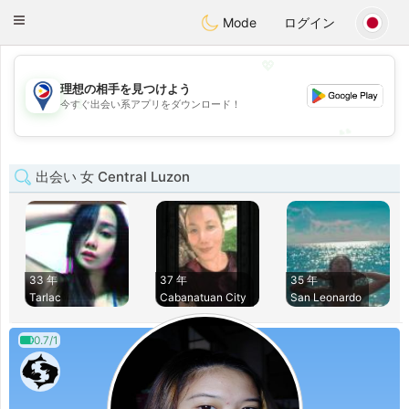
Philippines
Chat
Toggle
Mode
ログイン
navigation
💖
理想の相手を見つけよう
💖
今すぐ出会い系アプリをダウンロード！
💕
💕
出会い 女 Central Luzon
33 年
37 年
35 年
Tarlac
Cabanatuan City
San Leonardo
0.7/1