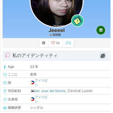
1
Jeeeel
長時間
13
私のアイデンティティ
Age
23 年
ここに
友情
フィリピ
国
ン
Central Luzon
市区町村
San Jose del Monte
,
フィリピ
出身地
ン
婚姻状態
シングル