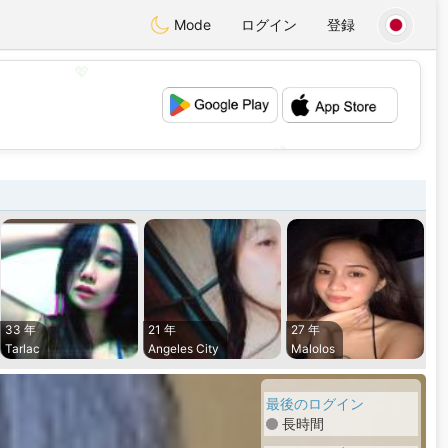
Mode
ログイン
登録
💖
💕
33 年
21 年
27 年
Tarlac
Angeles City
Malolos
最後のログイン
長時間