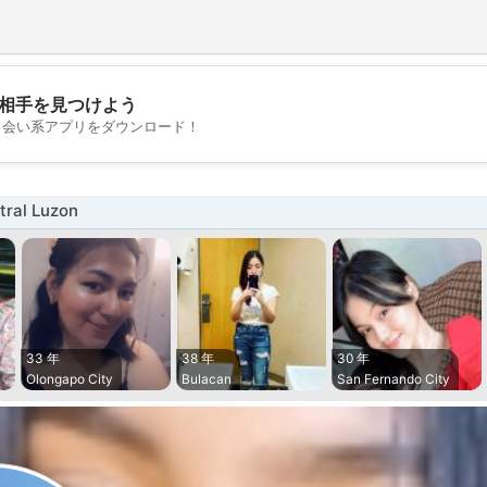
相手を見つけよう
💖
出会い系アプリをダウンロード！
💕
al Luzon
33 年
38 年
30 年
Olongapo City
Bulacan
San Fernando City