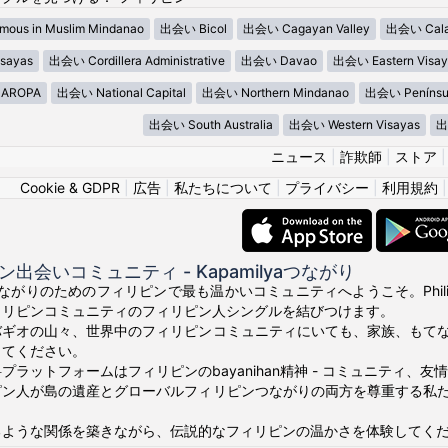
ous in Muslim Mindanao
出会い Bicol
出会い Cagayan Valley
出会い Cala
sayas
出会い Cordillera Administrative
出会い Davao
出会い Eastern Visay
AROPA
出会い National Capital
出会い Northern Mindanao
出会い Penínsu
出会い South Australia
出会い Western Visayas
出
ニュース
|
詐欺師
|
ストア
Cookie & GDPR
|
広告
|
私たちについて
|
プライバシー
|
利用規約
出会いコミュニティ - Kapamilyaつながり
真のつながりのためのフィリピンで最も温かいコミュニティへようこそ。Phili
ィリピンコミュニティのフィリピン人シングルを結びつけます。
バギオの山々、世界中のフィリピンコミュニティにいても、家族、もて
ってください。
プラットフォームはフィリピンのbayanihan精神 - コミュニティ、
ピン人が島の遺産とグローバルフィリピンつながりの両方を尊重する私
るような関係を築きながら、伝説的なフィリピンの温かさを体験してく