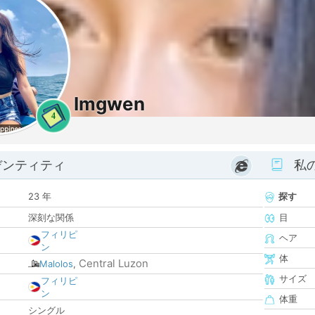
Imgwen
4
デンティティ
私
23 年
探す
深刻な関係
目
フィリピ
ヘア
ン
体
Central Luzon
Malolos
,
サイズ
フィリピ
ン
体重
シングル