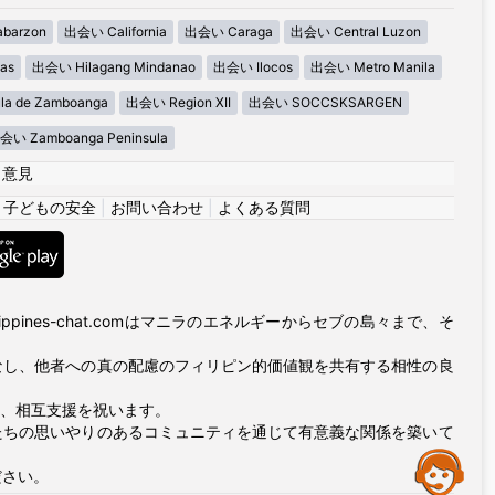
barzon
出会い California
出会い Caraga
出会い Central Luzon
as
出会い Hilagang Mindanao
出会い Ilocos
出会い Metro Manila
la de Zamboanga
出会い Region XII
出会い SOCCSKSARGEN
会い Zamboanga Peninsula
|
意見
|
子どもの安全
|
お問い合わせ
|
よくある質問
ppines-chat.comはマニラのエネルギーからセブの島々まで、そ
なし、他者への真の配慮のフィリピン的価値観を共有する相性の良
友情、相互支援を祝います。
たちの思いやりのあるコミュニティを通じて有意義な関係を築いて
Assistance
ださい。