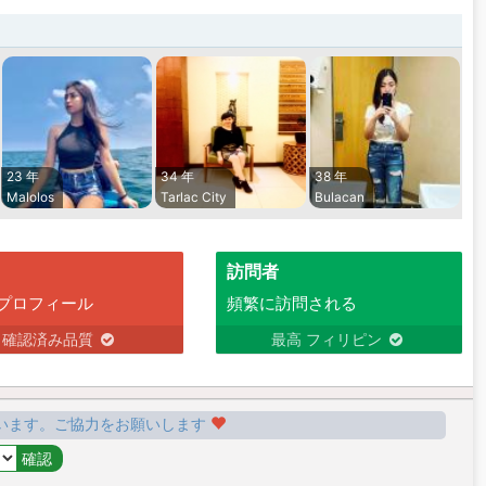
23 年
34 年
38 年
Malolos
Tarlac City
Bulacan
訪問者
プロフィール
頻繁に訪問される
確認済み品質
最高 フィリピン
います。ご協力をお願いします