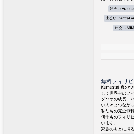
出会い Autonom
出会い Central Vi
出会い MIM
無料フィリピン
Kumusta! 
して世界中のフ
ダバオの成長、
い人々とつなが
私たちの完全無料
何千ものフィリ
います。
家族のもとに帰