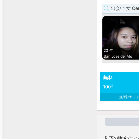
出会い 女 Cent
23 年
San Jose del Mo
無料
%
100
無料サー
以下の地域でシン