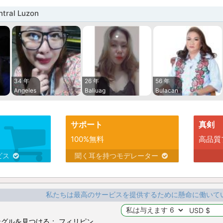
ral Luzon
34 年
26 年
56 年
Angeles
Baliuag
Bulacan
サポート
真剣
100%無料
高品質
ビス
聞く耳を持つモデレーター
私たちは最高のサービスを提供するために懸命に働いて
グルを見つける： フィリピン