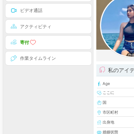
ビデオ通話
アクティビティ
寄付
作業タイムライン
私のアイ
Age
ここに
国
市区町村
出身地
婚姻状態