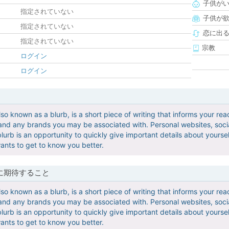
子供が
指定されていない
子供が
指定されていない
恋に出
指定されていない
宗教
ログイン
ログイン
lso known as a blurb, is a short piece of writing that informs your 
and any brands you may be associated with. Personal websites, socia
lurb is an opportunity to quickly give important details about yoursel
nts to get to know you better.
に期待すること
lso known as a blurb, is a short piece of writing that informs your 
and any brands you may be associated with. Personal websites, socia
lurb is an opportunity to quickly give important details about yoursel
nts to get to know you better.