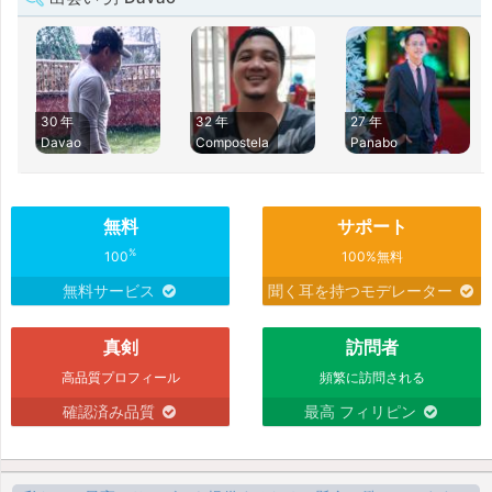
30 年
32 年
27 年
Davao
Compostela
Panabo
無料
サポート
%
100
100%無料
無料サービス
聞く耳を持つモデレーター
真剣
訪問者
高品質プロフィール
頻繁に訪問される
確認済み品質
最高 フィリピン