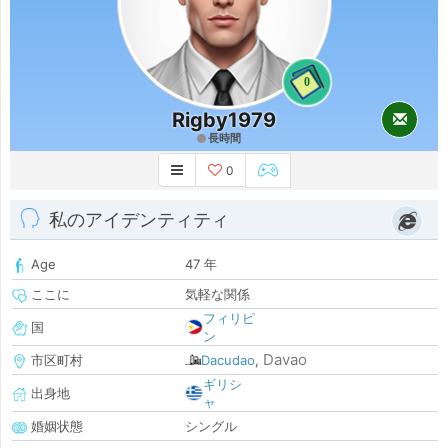
0
Rigby1979
長時間
0
私のアイデンティティ
Age
47 年
ここに
気軽な関係
フィリピ
国
ン
Davao
市区町村
Dacudao
,
ギリシ
出身地
ャ
婚姻状態
シングル