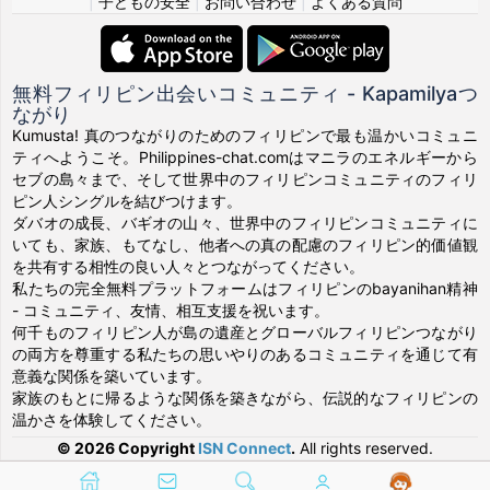
|
子どもの安全
|
お問い合わせ
|
よくある質問
無料フィリピン出会いコミュニティ - Kapamilyaつ
ながり
Kumusta! 真のつながりのためのフィリピンで最も温かいコミュニ
ティへようこそ。Philippines-chat.comはマニラのエネルギーから
セブの島々まで、そして世界中のフィリピンコミュニティのフィリ
ピン人シングルを結びつけます。
ダバオの成長、バギオの山々、世界中のフィリピンコミュニティに
いても、家族、もてなし、他者への真の配慮のフィリピン的価値観
を共有する相性の良い人々とつながってください。
私たちの完全無料プラットフォームはフィリピンのbayanihan精神
- コミュニティ、友情、相互支援を祝います。
何千ものフィリピン人が島の遺産とグローバルフィリピンつながり
の両方を尊重する私たちの思いやりのあるコミュニティを通じて有
意義な関係を築いています。
家族のもとに帰るような関係を築きながら、伝説的なフィリピンの
温かさを体験してください。
© 2026 Copyright
ISN Connect
.
All rights reserved.