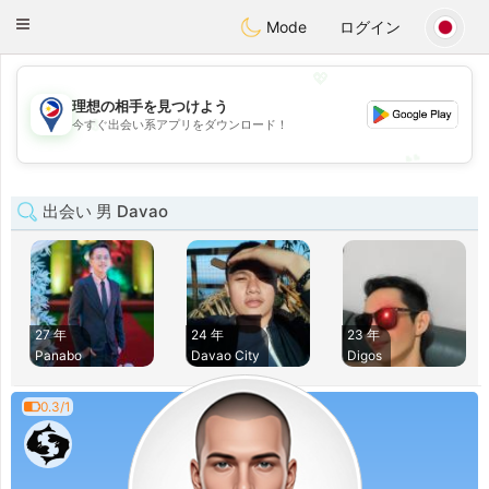
Philippines
Chat
Toggle
Mode
ログイン
navigation
💖
理想の相手を見つけよう
💖
今すぐ出会い系アプリをダウンロード！
💕
💕
出会い 男 Davao
27 年
24 年
23 年
Panabo
Davao City
Digos
0.3/1