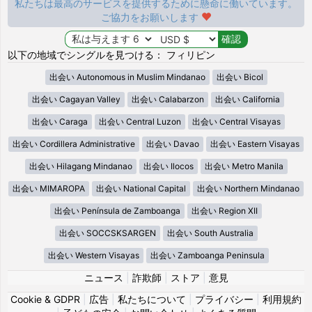
私たちは最高のサービスを提供するために懸命に働いています。
ご協力をお願いします
以下の地域でシングルを見つける： フィリピン
出会い Autonomous in Muslim Mindanao
出会い Bicol
出会い Cagayan Valley
出会い Calabarzon
出会い California
出会い Caraga
出会い Central Luzon
出会い Central Visayas
出会い Cordillera Administrative
出会い Davao
出会い Eastern Visayas
出会い Hilagang Mindanao
出会い Ilocos
出会い Metro Manila
出会い MIMAROPA
出会い National Capital
出会い Northern Mindanao
出会い Península de Zamboanga
出会い Region XII
出会い SOCCSKSARGEN
出会い South Australia
出会い Western Visayas
出会い Zamboanga Peninsula
ニュース
|
詐欺師
|
ストア
|
意見
Cookie & GDPR
|
広告
|
私たちについて
|
プライバシー
|
利用規約