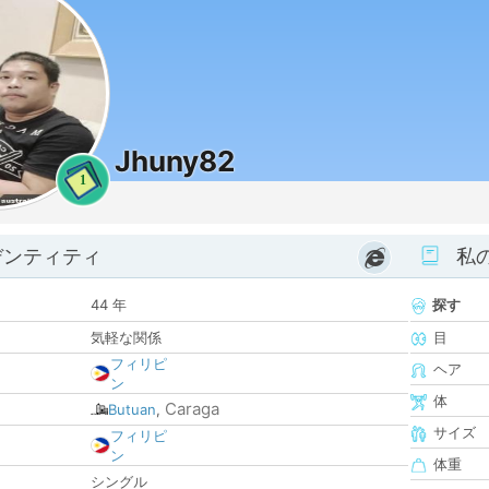
Jhuny82
1
デンティティ
私
44 年
探す
気軽な関係
目
フィリピ
ヘア
ン
体
Caraga
Butuan
,
サイズ
フィリピ
ン
体重
シングル