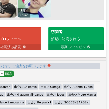
41 年
Butuan
訪問者
プロフィール
頻繁に訪問される
確認済み品質
最高 フィリピン
います。ご協力をお願いします
barzon
出会い California
出会い Caraga
出会い Central Luzon
as
出会い Hilagang Mindanao
出会い Ilocos
出会い Metro Manila
la de Zamboanga
出会い Region XII
出会い SOCCSKSARGEN