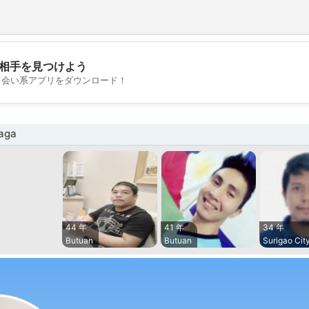
相手を見つけよう
💖
出会い系アプリをダウンロード！
💕
aga
44 年
41 年
34 年
Butuan
Butuan
Surigao Cit