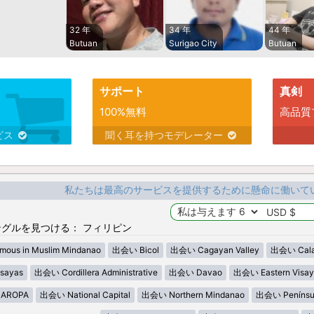
32 年
34 年
44 年
Butuan
Surigao City
Butuan
サポート
真剣
100%無料
高品質
ビス
聞く耳を持つモデレーター
私たちは最高のサービスを提供するために懸命に働いて
グルを見つける： フィリピン
ous in Muslim Mindanao
出会い Bicol
出会い Cagayan Valley
出会い Cala
sayas
出会い Cordillera Administrative
出会い Davao
出会い Eastern Visay
AROPA
出会い National Capital
出会い Northern Mindanao
出会い Penínsu