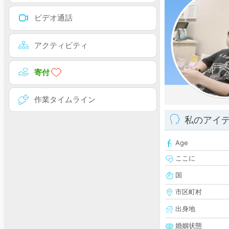
ビデオ通話
アクティビティ
寄付
作業タイムライン
私のアイ
Age
ここに
国
市区町村
出身地
婚姻状態