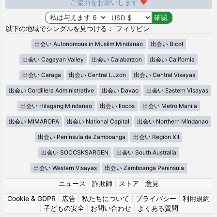
ご協力をお願いします
以下の地域でシングルを見つける： フィリピン
出会い Autonomous in Muslim Mindanao
出会い Bicol
出会い Cagayan Valley
出会い Calabarzon
出会い California
出会い Caraga
出会い Central Luzon
出会い Central Visayas
出会い Cordillera Administrative
出会い Davao
出会い Eastern Visayas
出会い Hilagang Mindanao
出会い Ilocos
出会い Metro Manila
出会い MIMAROPA
出会い National Capital
出会い Northern Mindanao
出会い Península de Zamboanga
出会い Region XII
出会い SOCCSKSARGEN
出会い South Australia
出会い Western Visayas
出会い Zamboanga Peninsula
ニュース
|
詐欺師
|
ストア
|
意見
Cookie & GDPR
|
広告
|
私たちについて
|
プライバシー
|
利用規約
|
子どもの安全
|
お問い合わせ
|
よくある質問