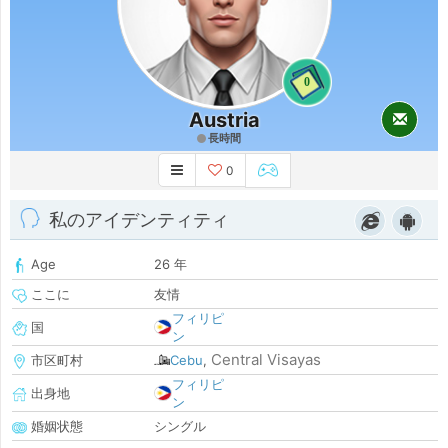
0
Austria
長時間
0
私のアイデンティティ
Age
26 年
ここに
友情
フィリピ
国
ン
Central Visayas
市区町村
Cebu
,
フィリピ
出身地
ン
婚姻状態
シングル