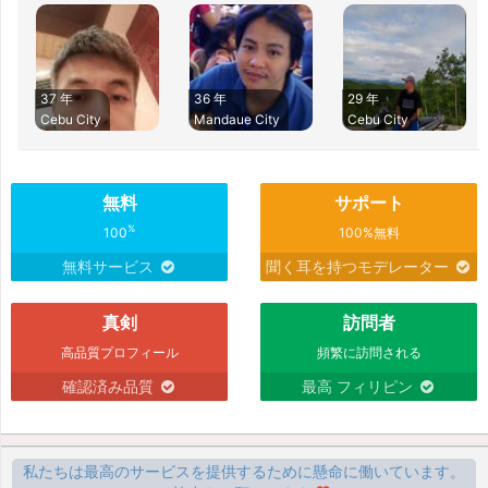
37 年
36 年
29 年
Cebu City
Mandaue City
Cebu City
無料
サポート
%
100
100%無料
無料サービス
聞く耳を持つモデレーター
真剣
訪問者
高品質プロフィール
頻繁に訪問される
確認済み品質
最高 フィリピン
私たちは最高のサービスを提供するために懸命に働いています。