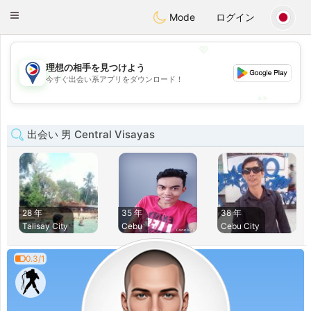
Philippines
Chat
Toggle
Mode
ログイン
navigation
💖
理想の相手を見つけよう
💖
今すぐ出会い系アプリをダウンロード！
💕
💕
出会い 男 Central Visayas
28 年
35 年
38 年
Talisay City
Cebu
Cebu City
0.3/1