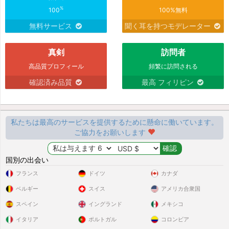
%
100
100%無料
無料サービス
聞く耳を持つモデレーター
真剣
訪問者
高品質プロフィール
頻繁に訪問される
確認済み品質
最高 フィリピン
私たちは最高のサービスを提供するために懸命に働いています。
ご協力をお願いします
国別の出会い
フランス
ドイツ
カナダ
ベルギー
スイス
アメリカ合衆国
スペイン
イングランド
メキシコ
イタリア
ポルトガル
コロンビア