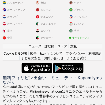
スウェーデン
無効
ペット
オーストラリア
モロッコ
ブラジル
オランダ
チュニジア
フィリピン
オーストリア
アルジェリア
レバノン
日本
エジプト
湾岸
中国
クウェート
すべてのリスト
ニュース
|
詐欺師
|
ストア
|
意見
Cookie & GDPR
|
広告
|
私たちについて
|
プライバシー
|
利用規約
|
子どもの安全
|
お問い合わせ
|
よくある質問
無料フィリピン出会いコミュニティ - Kapamilyaつ
ながり
Kumusta! 真のつながりのためのフィリピンで最も温かいコミュニ
ティへようこそ。Philippines-chat.comはマニラのエネルギーから
セブの島々まで、そして世界中のフィリピンコミュニティのフィリ
ピン人シングルを結びつけます。