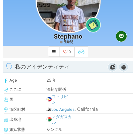
1
Stephano
長時間
0
私のアイデンティティ
Age
25 年
ここに
深刻な関係
フィリピ
国
ン
California
市区町村
Los Angeles
,
マダガスカ
出身地
ル
婚姻状態
シングル