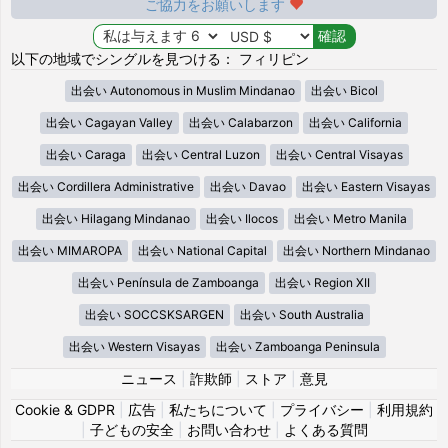
ご協力をお願いします
以下の地域でシングルを見つける： フィリピン
出会い Autonomous in Muslim Mindanao
出会い Bicol
出会い Cagayan Valley
出会い Calabarzon
出会い California
出会い Caraga
出会い Central Luzon
出会い Central Visayas
出会い Cordillera Administrative
出会い Davao
出会い Eastern Visayas
出会い Hilagang Mindanao
出会い Ilocos
出会い Metro Manila
出会い MIMAROPA
出会い National Capital
出会い Northern Mindanao
出会い Península de Zamboanga
出会い Region XII
出会い SOCCSKSARGEN
出会い South Australia
出会い Western Visayas
出会い Zamboanga Peninsula
ニュース
|
詐欺師
|
ストア
|
意見
Cookie & GDPR
|
広告
|
私たちについて
|
プライバシー
|
利用規約
|
子どもの安全
|
お問い合わせ
|
よくある質問