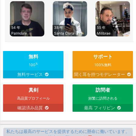
54 年
38 年
55 年
Palmdale
Santa Clara
Millbrae
無料
サポート
%
100
100%無料
無料サービス
聞く耳を持つモデレーター
真剣
訪問者
高品質プロフィール
頻繁に訪問される
確認済み品質
最高 フィリピン
私たちは最高のサービスを提供するために懸命に働いています。