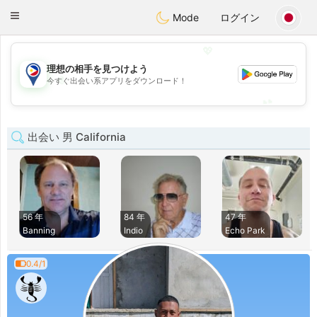
Philippines
Chat
Toggle
Mode
ログイン
navigation
💖
理想の相手を見つけよう
💖
今すぐ出会い系アプリをダウンロード！
💕
💕
出会い 男 California
56 年
84 年
47 年
Banning
Indio
Echo Park
0.4/1