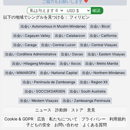
ご協力をお願いします
以下の地域でシングルを見つける： フィリピン
出会い Autonomous in Muslim Mindanao
出会い Bicol
出会い Cagayan Valley
出会い Calabarzon
出会い California
出会い Caraga
出会い Central Luzon
出会い Central Visayas
出会い Cordillera Administrative
出会い Davao
出会い Eastern Visayas
出会い Hilagang Mindanao
出会い Ilocos
出会い Metro Manila
出会い MIMAROPA
出会い National Capital
出会い Northern Mindanao
出会い Península de Zamboanga
出会い Region XII
出会い SOCCSKSARGEN
出会い South Australia
出会い Western Visayas
出会い Zamboanga Peninsula
ニュース
|
詐欺師
|
ストア
|
意見
Cookie & GDPR
|
広告
|
私たちについて
|
プライバシー
|
利用規約
|
子どもの安全
|
お問い合わせ
|
よくある質問