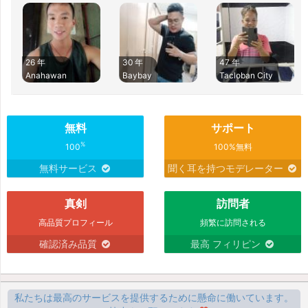
26 年
30 年
47 年
Anahawan
Baybay
Tacloban City
無料
サポート
%
100
100%無料
無料サービス
聞く耳を持つモデレーター
真剣
訪問者
高品質プロフィール
頻繁に訪問される
確認済み品質
最高 フィリピン
私たちは最高のサービスを提供するために懸命に働いています。