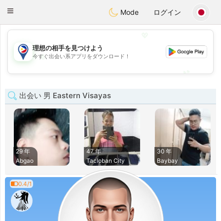
Philippines
Chat
Toggle
Mode
ログイン
navigation
💖
理想の相手を見つけよう
💖
今すぐ出会い系アプリをダウンロード！
💕
💕
出会い 男 Eastern Visayas
29 年
47 年
30 年
Abgao
Tacloban City
Baybay
0.4/1