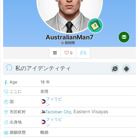
0
AustralianMan7
長時間
0
私のアイデンティティ
Age
18 年
ここに
友情
フィリピ
国
ン
Eastern Visayas
市区町村
Tacloban City
,
フィリピ
出身地
ン
婚姻状態
離婚