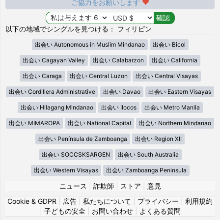
ご協力をお願いします
以下の地域でシングルを見つける： フィリピン
出会い Autonomous in Muslim Mindanao
出会い Bicol
出会い Cagayan Valley
出会い Calabarzon
出会い California
出会い Caraga
出会い Central Luzon
出会い Central Visayas
出会い Cordillera Administrative
出会い Davao
出会い Eastern Visayas
出会い Hilagang Mindanao
出会い Ilocos
出会い Metro Manila
出会い MIMAROPA
出会い National Capital
出会い Northern Mindanao
出会い Península de Zamboanga
出会い Region XII
出会い SOCCSKSARGEN
出会い South Australia
出会い Western Visayas
出会い Zamboanga Peninsula
ニュース
|
詐欺師
|
ストア
|
意見
Cookie & GDPR
|
広告
|
私たちについて
|
プライバシー
|
利用規約
|
子どもの安全
|
お問い合わせ
|
よくある質問