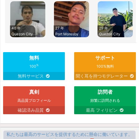
40 年
27 年
29 年
Quezon City
Port Moresby
Quezon City
無料
サポート
%
100
100%無料
無料サービス
聞く耳を持つモデレーター
真剣
訪問者
高品質プロフィール
頻繁に訪問される
確認済み品質
最高 フィリピン
私たちは最高のサービスを提供するために懸命に働いています。