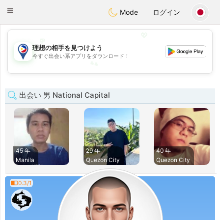
Philippines
Chat
Toggle
Mode
ログイン
navigation
💖
理想の相手を見つけよう
💕
今すぐ出会い系アプリをダウンロード！
💕
💖
出会い 男 National Capital
45 年
29 年
40 年
Manila
Quezon City
Quezon City
0.3/1