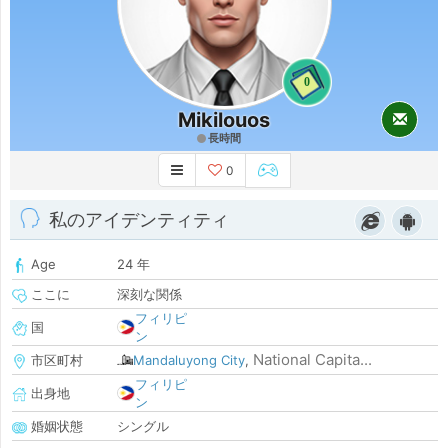
0
Mikilouos
長時間
0
私のアイデンティティ
Age
24 年
ここに
深刻な関係
フィリピ
国
ン
National Capita...
市区町村
Mandaluyong City
,
フィリピ
出身地
ン
婚姻状態
シングル