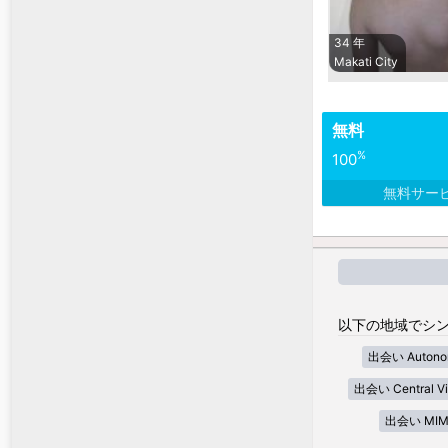
34 年
Makati City
無料
%
100
無料サー
以下の地域でシン
出会い Autonom
出会い Central Vi
出会い MIM