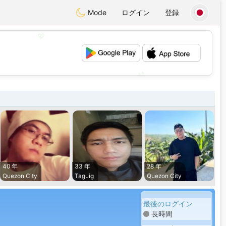
Mode
ログイン
登録
💖
💕
40 年
33 年
28 年
Quezon City
Taguig
Quezon City
最後のログイン
長時間