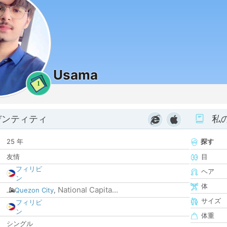
Usama
1
デンティティ
私
25 年
探す
友情
目
フィリピ
ヘア
ン
体
National Capita...
Quezon City
,
サイズ
フィリピ
ン
体重
シングル