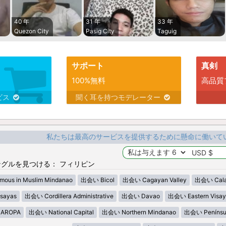
40 年
31 年
33 年
Quezon City
Pasig City
Taguig
サポート
真剣
100%無料
高品質
ビス
聞く耳を持つモデレーター
私たちは最高のサービスを提供するために懸命に働いて
グルを見つける： フィリピン
ous in Muslim Mindanao
出会い Bicol
出会い Cagayan Valley
出会い Cala
sayas
出会い Cordillera Administrative
出会い Davao
出会い Eastern Visay
AROPA
出会い National Capital
出会い Northern Mindanao
出会い Penínsu