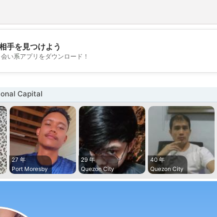
相手を見つけよう
💖
出会い系アプリをダウンロード！
💕
nal Capital
27 年
29 年
40 年
Port Moresby
Quezon City
Quezon City