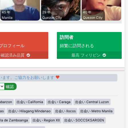
45 年
29 年
40 年
Manila
Quezon City
Quezon City
訪問者
プロフィール
頻繁に訪問される
確認済み品質
最高 フィリピン
います。ご協力をお願いします
barzon
出会い California
出会い Caraga
出会い Central Luzon
as
出会い Hilagang Mindanao
出会い Ilocos
出会い Metro Manila
la de Zamboanga
出会い Region XII
出会い SOCCSKSARGEN