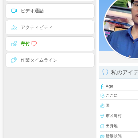
ビデオ通話
アクティビティ
寄付
作業タイムライン
私のアイ
Age
ここに
国
市区町村
出身地
婚姻状態