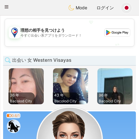
Philippines
Chat
Toggle
Mode
ログイン
navigation
💖
理想の相手を見つけよう
💖
今すぐ出会い系アプリをダウンロード！
💕
💕
出会い 女 Western Visayas
36 年
43 年
36 年
Bacolod City
Bacolod City
Bacolod City
0.6/1