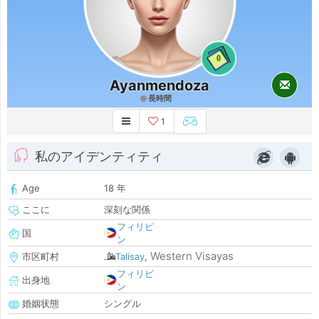
0
Ayanmendoza
長時間
1
私のアイデンティティ
Age
18 年
ここに
深刻な関係
フィリピ
国
ン
Western Visayas
市区町村
Talisay
,
フィリピ
出身地
ン
婚姻状態
シングル