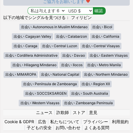
ご協力をお願いします
以下の地域でシングルを見つける： フィリピン
出会い Autonomous in Muslim Mindanao
出会い Bicol
出会い Cagayan Valley
出会い Calabarzon
出会い California
出会い Caraga
出会い Central Luzon
出会い Central Visayas
出会い Cordillera Administrative
出会い Davao
出会い Eastern Visayas
出会い Hilagang Mindanao
出会い Ilocos
出会い Metro Manila
出会い MIMAROPA
出会い National Capital
出会い Northern Mindanao
出会い Península de Zamboanga
出会い Region XII
出会い SOCCSKSARGEN
出会い South Australia
出会い Western Visayas
出会い Zamboanga Peninsula
ニュース
|
詐欺師
|
ストア
|
意見
Cookie & GDPR
|
広告
|
私たちについて
|
プライバシー
|
利用規約
|
子どもの安全
|
お問い合わせ
|
よくある質問