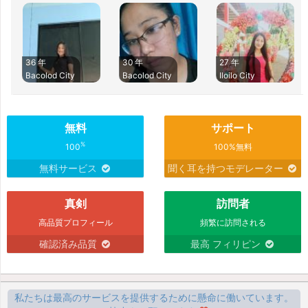
36 年
30 年
27 年
Bacolod City
Bacolod City
Iloilo City
無料
サポート
%
100
100%無料
無料サービス
聞く耳を持つモデレーター
真剣
訪問者
高品質プロフィール
頻繁に訪問される
確認済み品質
最高 フィリピン
私たちは最高のサービスを提供するために懸命に働いています。