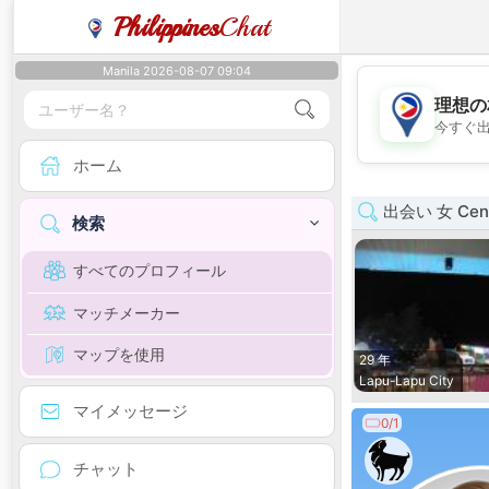
Philippines
Chat
Manila 2026-08-07 09:04
理想の
今すぐ
ホーム
出会い 女 Centr
検索
すべてのプロフィール
マッチメーカー
マップを使用
29 年
Lapu-Lapu City
マイメッセージ
0/1
チャット