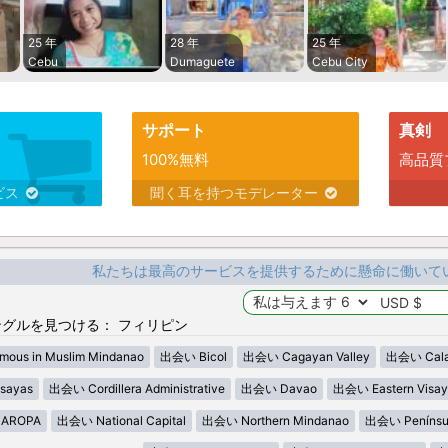
25 年
28 年
25 年
Cebu
Dumaguete
Cebu City
サポート
真剣
100%無料
高品質
ビス
聞く耳を持つモデレーター
私たちは最高のサービスを提供するために懸命に働いて
グルを見つける： フィリピン
ous in Muslim Mindanao
出会い Bicol
出会い Cagayan Valley
出会い Cala
sayas
出会い Cordillera Administrative
出会い Davao
出会い Eastern Visay
AROPA
出会い National Capital
出会い Northern Mindanao
出会い Penínsu