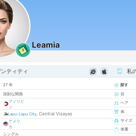
Leamia
0
デンティティ
私
27 年
探す
深刻な関係
目
フィリピ
ヘア
ン
体
Central Visayas
Lapu-Lapu City
,
サイズ
アメリ
カ
体重
シングル