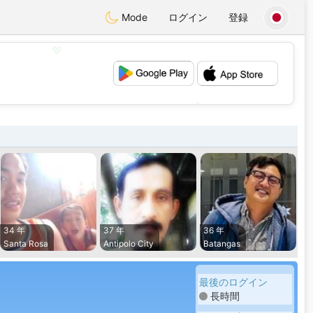
Mode
ログイン
登録
💖
💕
34 年
37 年
36 年
Santa Rosa
Antipolo City
Batangas
最後のログイン
長時間