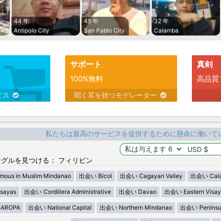
44 年
45 年
32 年
Antipolo City
San Pablo City
Calamba
サポート
真剣
100%無料
高品質
ビス
聞く耳を持つモデレーター
私たちは最高のサービスを提供するために懸命に働いて
グルを見つける： フィリピン
ous in Muslim Mindanao
出会い Bicol
出会い Cagayan Valley
出会い Cala
sayas
出会い Cordillera Administrative
出会い Davao
出会い Eastern Visay
AROPA
出会い National Capital
出会い Northern Mindanao
出会い Penínsu