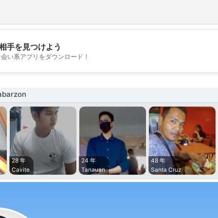
相手を見つけよう
💖
出会い系アプリをダウンロード！
💕
barzon
28 年
24 年
48 年
Cavite
Tanauan
Santa Cruz