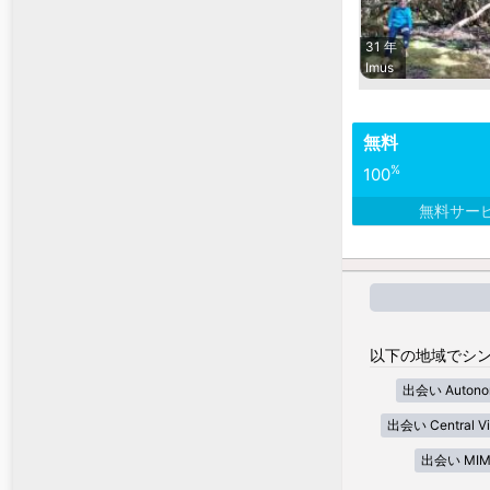
31 年
Imus
無料
%
100
無料サー
以下の地域でシン
出会い Autonom
出会い Central Vi
出会い MIM