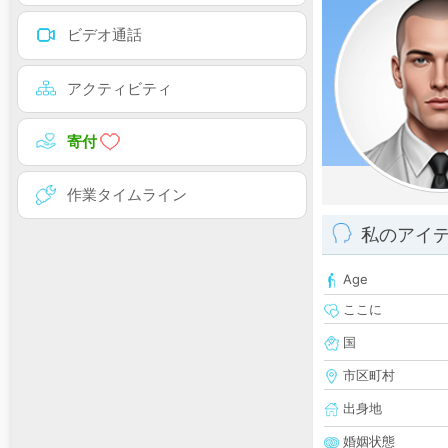
ビデオ通話
アクティビティ
寄付
作業タイムライン
私のアイ
Age
ここに
国
市区町村
出身地
婚姻状態