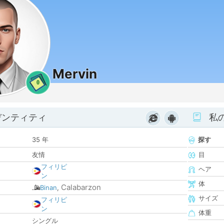
Mervin
0
デンティティ
私
35 年
探す
友情
目
フィリピ
ヘア
ン
体
Calabarzon
Binan
,
サイズ
フィリピ
ン
体重
シングル