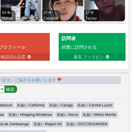
35 年
21 年
27 年
Malvar
Calamba
Taytay
訪問者
プロフィール
頻繁に訪問される
確認済み品質
最高 フィリピン
います。ご協力をお願いします
barzon
出会い California
出会い Caraga
出会い Central Luzon
as
出会い Hilagang Mindanao
出会い Ilocos
出会い Metro Manila
la de Zamboanga
出会い Region XII
出会い SOCCSKSARGEN