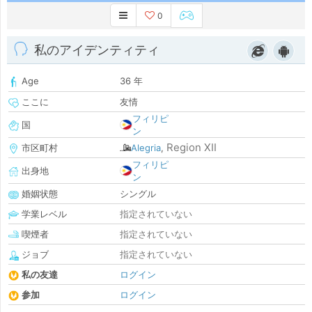
0
私のアイデンティティ
Age
36 年
ここに
友情
フィリピ
国
ン
Region XII
市区町村
Alegria
,
フィリピ
出身地
ン
婚姻状態
シングル
学業レベル
指定されていない
喫煙者
指定されていない
ジョブ
指定されていない
私の友達
ログイン
参加
ログイン