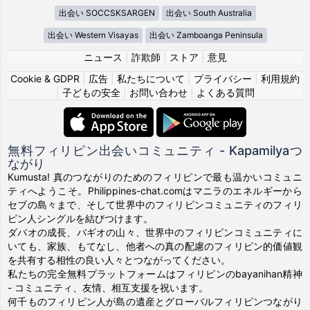
出会い SOCCSKSARGEN
出会い South Australia
出会い Western Visayas
出会い Zamboanga Peninsula
ニュース
|
詐欺師
|
ストア
|
意見
Cookie & GDPR
|
広告
|
私たちについて
|
プライバシー
|
利用規約
|
子どもの安全
|
お問い合わせ
|
よくある質問
無料フィリピン出会いコミュニティ - Kapamilyaつ
ながり
Kumusta! 真のつながりのためのフィリピンで最も温かいコミュニ
ティへようこそ。Philippines-chat.comはマニラのエネルギーから
セブの島々まで、そして世界中のフィリピンコミュニティのフィリ
ピン人シングルを結びつけます。
ダバオの成長、バギオの山々、世界中のフィリピンコミュニティに
いても、家族、もてなし、他者への真の配慮のフィリピン的価値観
を共有する相性の良い人々とつながってください。
私たちの完全無料プラットフォームはフィリピンのbayanihan精神
- コミュニティ、友情、相互支援を祝います。
何千ものフィリピン人が島の遺産とグローバルフィリピンつながり