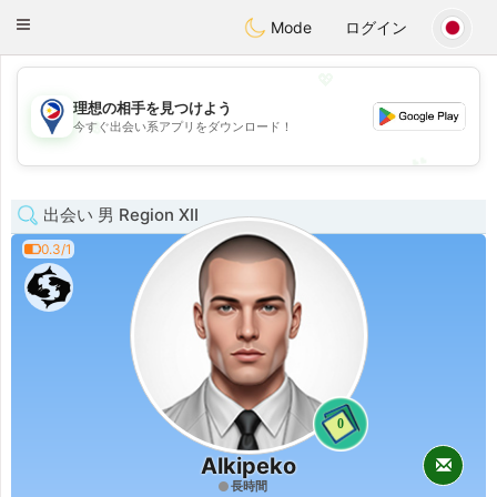
Philippines
Chat
Toggle
Mode
ログイン
navigation
💖
理想の相手を見つけよう
💖
今すぐ出会い系アプリをダウンロード！
💕
💕
出会い 男 Region XII
0.3/1
0
Alkipeko
長時間