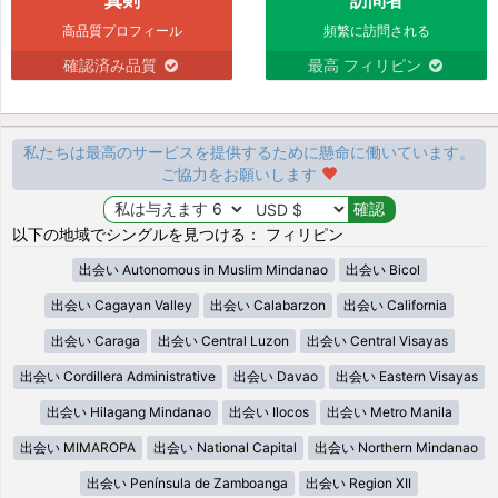
高品質プロフィール
頻繁に訪問される
確認済み品質
最高 フィリピン
私たちは最高のサービスを提供するために懸命に働いています。
ご協力をお願いします
以下の地域でシングルを見つける： フィリピン
出会い Autonomous in Muslim Mindanao
出会い Bicol
出会い Cagayan Valley
出会い Calabarzon
出会い California
出会い Caraga
出会い Central Luzon
出会い Central Visayas
出会い Cordillera Administrative
出会い Davao
出会い Eastern Visayas
出会い Hilagang Mindanao
出会い Ilocos
出会い Metro Manila
出会い MIMAROPA
出会い National Capital
出会い Northern Mindanao
出会い Península de Zamboanga
出会い Region XII