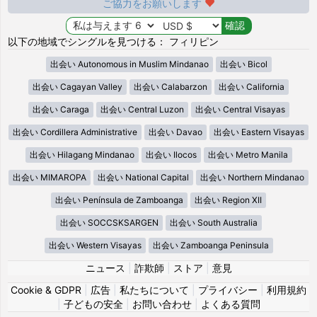
ご協力をお願いします
以下の地域でシングルを見つける： フィリピン
出会い Autonomous in Muslim Mindanao
出会い Bicol
出会い Cagayan Valley
出会い Calabarzon
出会い California
出会い Caraga
出会い Central Luzon
出会い Central Visayas
出会い Cordillera Administrative
出会い Davao
出会い Eastern Visayas
出会い Hilagang Mindanao
出会い Ilocos
出会い Metro Manila
出会い MIMAROPA
出会い National Capital
出会い Northern Mindanao
出会い Península de Zamboanga
出会い Region XII
出会い SOCCSKSARGEN
出会い South Australia
出会い Western Visayas
出会い Zamboanga Peninsula
ニュース
|
詐欺師
|
ストア
|
意見
Cookie & GDPR
|
広告
|
私たちについて
|
プライバシー
|
利用規約
|
子どもの安全
|
お問い合わせ
|
よくある質問