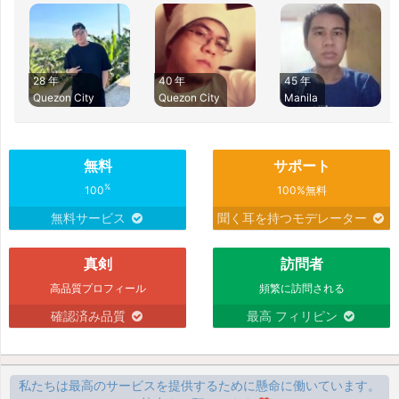
28 年
40 年
45 年
Quezon City
Quezon City
Manila
無料
サポート
%
100
100%無料
無料サービス
聞く耳を持つモデレーター
真剣
訪問者
高品質プロフィール
頻繁に訪問される
確認済み品質
最高 フィリピン
私たちは最高のサービスを提供するために懸命に働いています。