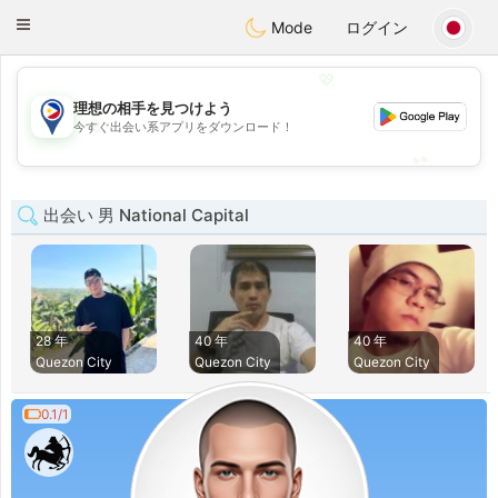
Philippines
Chat
Toggle
Mode
ログイン
navigation
💖
理想の相手を見つけよう
💖
今すぐ出会い系アプリをダウンロード！
💕
💕
出会い 男 National Capital
28 年
40 年
40 年
Quezon City
Quezon City
Quezon City
0.1/1