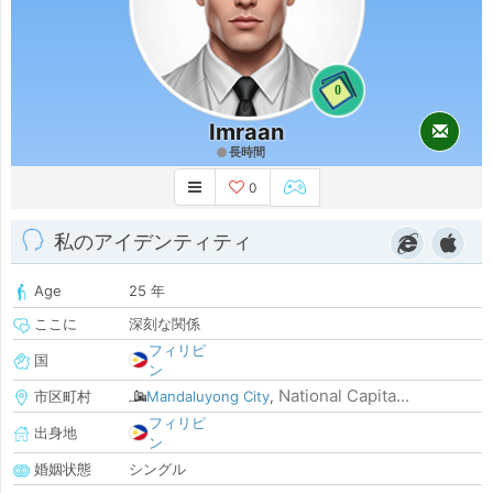
0
Imraan
長時間
0
私のアイデンティティ
Age
25 年
ここに
深刻な関係
フィリピ
国
ン
National Capita...
市区町村
Mandaluyong City
,
フィリピ
出身地
ン
婚姻状態
シングル