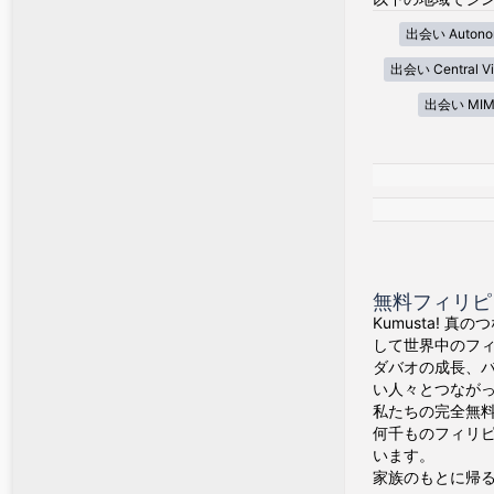
出会い Autonom
出会い Central Vi
出会い MIM
無料フィリピン
Kumusta! 
して世界中のフ
ダバオの成長、
い人々とつなが
私たちの完全無料
何千ものフィリ
います。
家族のもとに帰