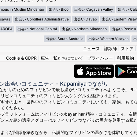
ous in Muslim Mindanao
出会い Bicol
出会い Cagayan Valley
出会い Cala
sayas
出会い Cordillera Administrative
出会い Davao
出会い Eastern Visay
AROPA
出会い National Capital
出会い Northern Mindanao
出会い Penínsu
出会い South Australia
出会い Western Visayas
出
ニュース
|
詐欺師
|
ストア
Cookie & GDPR
|
広告
|
私たちについて
|
プライバシー
|
利用規約
出会いコミュニティ - Kapamilyaつながり
真のつながりのためのフィリピンで最も温かいコミュニティへようこそ。Phili
ィリピンコミュニティのフィリピン人シングルを結びつけます。
バギオの山々、世界中のフィリピンコミュニティにいても、家族、もて
ってください。
プラットフォームはフィリピンのbayanihan精神 - コミュニティ、
ピン人が島の遺産とグローバルフィリピンつながりの両方を尊重する私
るような関係を築きながら、伝説的なフィリピンの温かさを体験してく