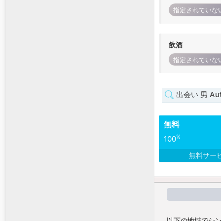
指定されていな
飲酒
指定されていな
出会い 男 Auto
無料
%
100
無料サー
以下の地域でシン