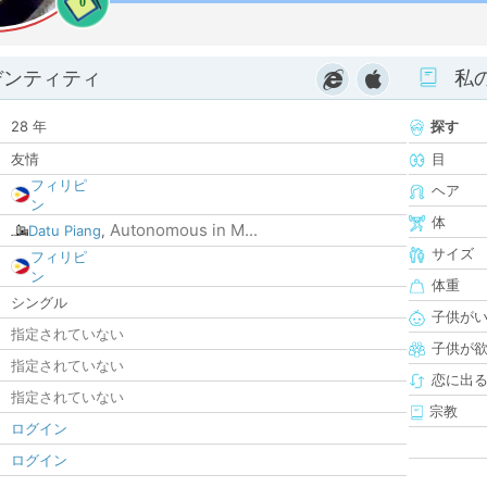
0
デンティティ
私
28 年
探す
友情
目
フィリピ
ヘア
ン
体
Autonomous in M...
Datu Piang
,
サイズ
フィリピ
ン
体重
シングル
子供が
指定されていない
子供が
指定されていない
恋に出
指定されていない
宗教
ログイン
ログイン