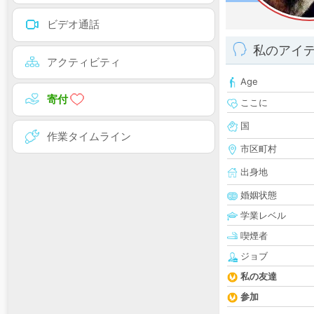
ビデオ通話
私のアイ
アクティビティ
Age
寄付
ここに
国
作業タイムライン
市区町村
出身地
婚姻状態
学業レベル
喫煙者
ジョブ
私の友達
参加