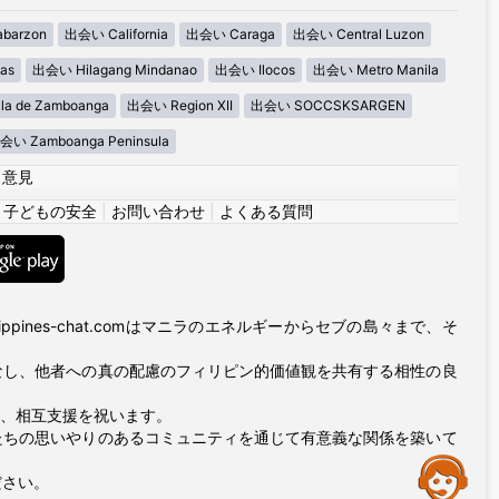
barzon
出会い California
出会い Caraga
出会い Central Luzon
as
出会い Hilagang Mindanao
出会い Ilocos
出会い Metro Manila
la de Zamboanga
出会い Region XII
出会い SOCCSKSARGEN
会い Zamboanga Peninsula
|
意見
|
子どもの安全
|
お問い合わせ
|
よくある質問
ppines-chat.comはマニラのエネルギーからセブの島々まで、そ
なし、他者への真の配慮のフィリピン的価値観を共有する相性の良
友情、相互支援を祝います。
たちの思いやりのあるコミュニティを通じて有意義な関係を築いて
Assistance
ださい。