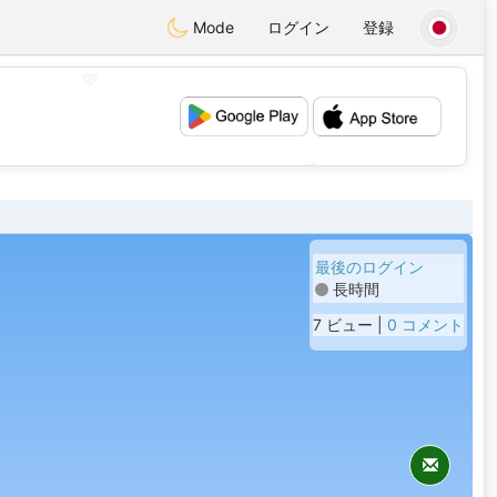
Mode
ログイン
登録
💖
💕
最後のログイン
長時間
7 ビュー |
0 コメント