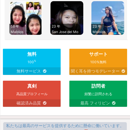
56 年
23 年
23 年
Malolos
San Jose del Mo
Malolos
無料
サポート
%
100
100%無料
無料サービス
聞く耳を持つモデレーター
真剣
訪問者
高品質プロフィール
頻繁に訪問される
確認済み品質
最高 フィリピン
私たちは最高のサービスを提供するために懸命に働いています。