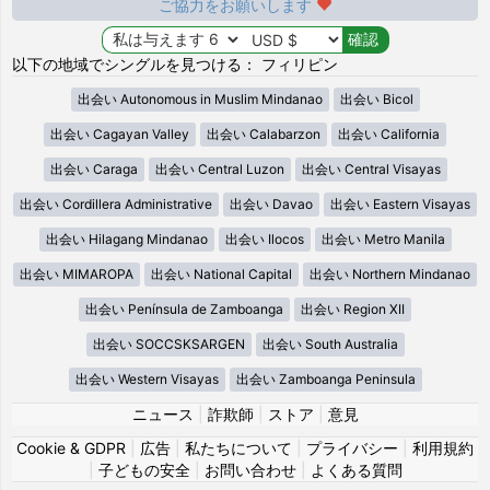
ご協力をお願いします
以下の地域でシングルを見つける： フィリピン
出会い Autonomous in Muslim Mindanao
出会い Bicol
出会い Cagayan Valley
出会い Calabarzon
出会い California
出会い Caraga
出会い Central Luzon
出会い Central Visayas
出会い Cordillera Administrative
出会い Davao
出会い Eastern Visayas
出会い Hilagang Mindanao
出会い Ilocos
出会い Metro Manila
出会い MIMAROPA
出会い National Capital
出会い Northern Mindanao
出会い Península de Zamboanga
出会い Region XII
出会い SOCCSKSARGEN
出会い South Australia
出会い Western Visayas
出会い Zamboanga Peninsula
ニュース
|
詐欺師
|
ストア
|
意見
Cookie & GDPR
|
広告
|
私たちについて
|
プライバシー
|
利用規約
|
子どもの安全
|
お問い合わせ
|
よくある質問