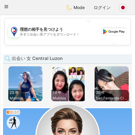
Philippines
Chat
Toggle
Mode
ログイン
navigation
💖
理想の相手を見つけよう
💖
今すぐ出会い系アプリをダウンロード！
💕
💕
出会い 女 Central Luzon
23 年
56 年
30 年
Malolos
Malolos
San Fernando City
0.3/1