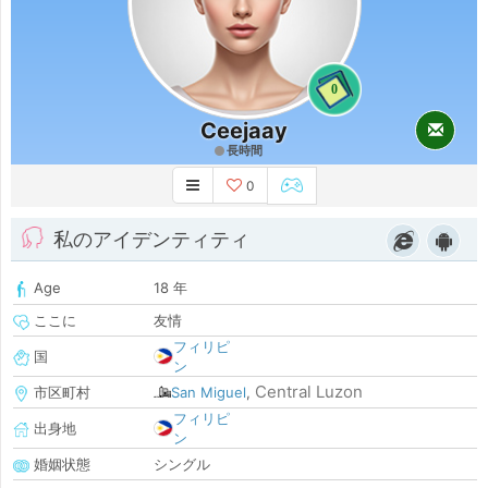
0
Ceejaay
長時間
0
私のアイデンティティ
Age
18 年
ここに
友情
フィリピ
国
ン
Central Luzon
市区町村
San Miguel
,
フィリピ
出身地
ン
婚姻状態
シングル