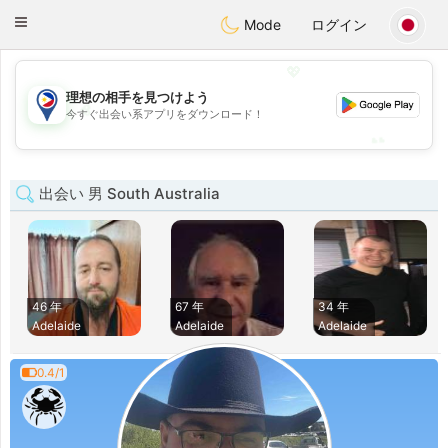
Philippines
Chat
Toggle
Mode
ログイン
navigation
💖
理想の相手を見つけよう
💖
今すぐ出会い系アプリをダウンロード！
💕
💕
出会い 男 South Australia
46 年
67 年
34 年
Adelaide
Adelaide
Adelaide
0.4/1