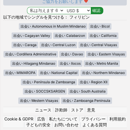
ご協力をお願いします
以下の地域でシングルを見つける： フィリピン
出会い Autonomous in Muslim Mindanao
出会い Bicol
出会い Cagayan Valley
出会い Calabarzon
出会い California
出会い Caraga
出会い Central Luzon
出会い Central Visayas
出会い Cordillera Administrative
出会い Davao
出会い Eastern Visayas
出会い Hilagang Mindanao
出会い Ilocos
出会い Metro Manila
出会い MIMAROPA
出会い National Capital
出会い Northern Mindanao
出会い Península de Zamboanga
出会い Region XII
出会い SOCCSKSARGEN
出会い South Australia
出会い Western Visayas
出会い Zamboanga Peninsula
ニュース
|
詐欺師
|
ストア
|
意見
Cookie & GDPR
|
広告
|
私たちについて
|
プライバシー
|
利用規約
|
子どもの安全
|
お問い合わせ
|
よくある質問