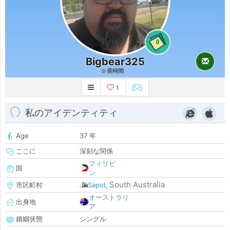
0
Bigbear325
長時間
1
私のアイデンティティ
Age
37 年
ここに
深刻な関係
フィリピ
国
ン
South Australia
市区町村
Sapol
,
オーストラリ
出身地
ア
婚姻状態
シングル