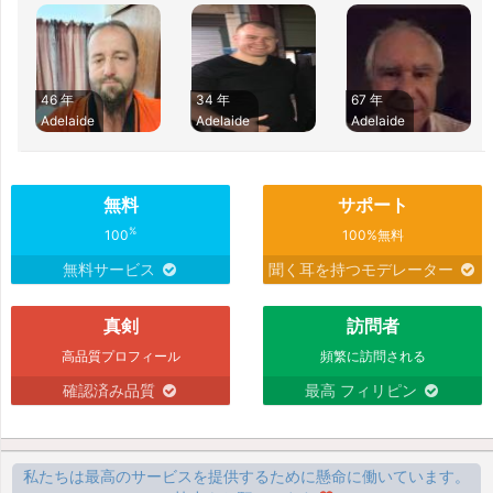
46 年
34 年
67 年
Adelaide
Adelaide
Adelaide
無料
サポート
%
100
100%無料
無料サービス
聞く耳を持つモデレーター
真剣
訪問者
高品質プロフィール
頻繁に訪問される
確認済み品質
最高 フィリピン
私たちは最高のサービスを提供するために懸命に働いています。