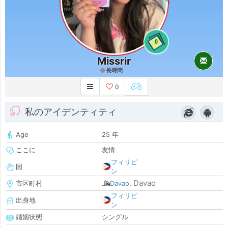
0
Missrir
長時間
0
私のアイデンティティ
Age
25 年
ここに
友情
フィリピ
国
ン
Davao
市区町村
Davao
,
フィリピ
出身地
ン
婚姻状態
シングル