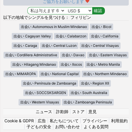
ご協力をお願いします
以下の地域でシングルを見つける： フィリピン
出会い Autonomous in Muslim Mindanao
出会い Bicol
出会い Cagayan Valley
出会い Calabarzon
出会い California
出会い Caraga
出会い Central Luzon
出会い Central Visayas
出会い Cordillera Administrative
出会い Davao
出会い Eastern Visayas
出会い Hilagang Mindanao
出会い Ilocos
出会い Metro Manila
出会い MIMAROPA
出会い National Capital
出会い Northern Mindanao
出会い Península de Zamboanga
出会い Region XII
出会い SOCCSKSARGEN
出会い South Australia
出会い Western Visayas
出会い Zamboanga Peninsula
ニュース
|
詐欺師
|
ストア
|
意見
Cookie & GDPR
|
広告
|
私たちについて
|
プライバシー
|
利用規約
|
子どもの安全
|
お問い合わせ
|
よくある質問