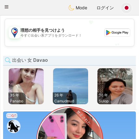
Philippines
Chat
Toggle
Mode
ログイン
navigation
💖
理想の相手を見つけよう
💖
今すぐ出会い系アプリをダウンロード！
💕
💕
出会い 女 Davao
35 年
26 年
36 年
Panabo
Camudmud
Sulop
禁止された
0/1