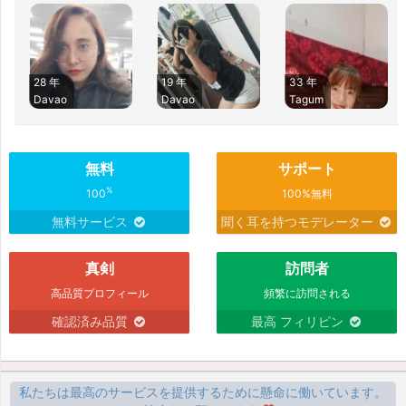
28 年
19 年
33 年
Davao
Davao
Tagum
無料
サポート
%
100
100%無料
無料サービス
聞く耳を持つモデレーター
真剣
訪問者
高品質プロフィール
頻繁に訪問される
確認済み品質
最高 フィリピン
私たちは最高のサービスを提供するために懸命に働いています。