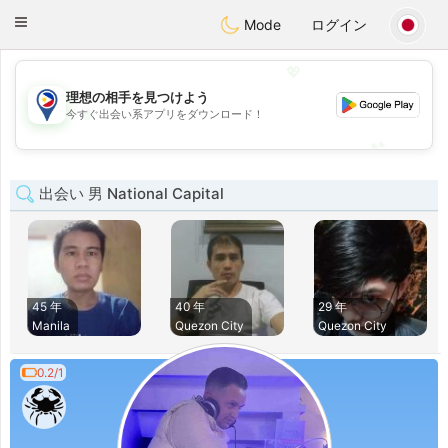
Philippines
Chat
Toggle
Mode
ログイン
navigation
💖
理想の相手を見つけよう
💖
今すぐ出会い系アプリをダウンロード！
💕
💕
出会い 男 National Capital
45 年
40 年
29 年
Manila
Quezon City
Quezon City
0.2/1