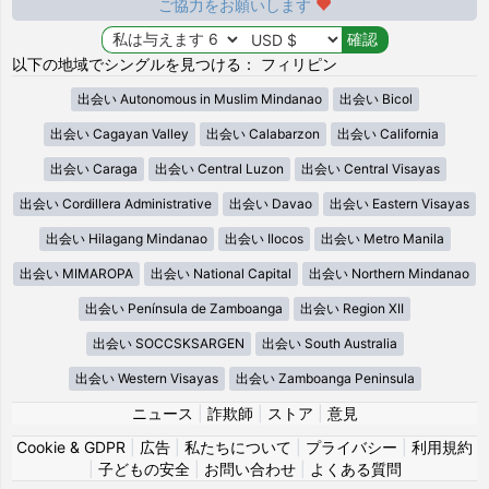
ご協力をお願いします
以下の地域でシングルを見つける： フィリピン
出会い Autonomous in Muslim Mindanao
出会い Bicol
出会い Cagayan Valley
出会い Calabarzon
出会い California
出会い Caraga
出会い Central Luzon
出会い Central Visayas
出会い Cordillera Administrative
出会い Davao
出会い Eastern Visayas
出会い Hilagang Mindanao
出会い Ilocos
出会い Metro Manila
出会い MIMAROPA
出会い National Capital
出会い Northern Mindanao
出会い Península de Zamboanga
出会い Region XII
出会い SOCCSKSARGEN
出会い South Australia
出会い Western Visayas
出会い Zamboanga Peninsula
ニュース
|
詐欺師
|
ストア
|
意見
Cookie & GDPR
|
広告
|
私たちについて
|
プライバシー
|
利用規約
|
子どもの安全
|
お問い合わせ
|
よくある質問