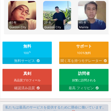
40 年
29 年
45 年
Quezon City
Quezon City
Manila
無料
サポート
%
100
100%無料
無料サービス
聞く耳を持つモデレーター
真剣
訪問者
高品質プロフィール
頻繁に訪問される
確認済み品質
最高 フィリピン
私たちは最高のサービスを提供するために懸命に働いています。