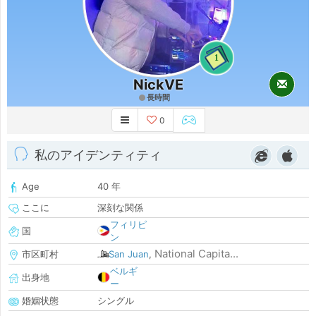
1
NickVE
長時間
0
私のアイデンティティ
Age
40 年
ここに
深刻な関係
フィリピ
国
ン
National Capita...
市区町村
San Juan
,
ベルギ
出身地
ー
婚姻状態
シングル