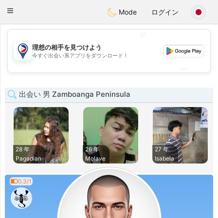
Philippines
Chat
Toggle
Mode
ログイン
navigation
💖
理想の相手を見つけよう
💖
今すぐ出会い系アプリをダウンロード！
💕
💕
出会い 男 Zamboanga Peninsula
28 年
26 年
27 年
Pagadian
Molave
Isabela
0.3/1