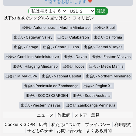
ご協力をお願いします
以下の地域でシングルを見つける： フィリピン
出会い Autonomous in Muslim Mindanao
出会い Bicol
出会い Cagayan Valley
出会い Calabarzon
出会い California
出会い Caraga
出会い Central Luzon
出会い Central Visayas
出会い Cordillera Administrative
出会い Davao
出会い Eastern Visayas
出会い Hilagang Mindanao
出会い Ilocos
出会い Metro Manila
出会い MIMAROPA
出会い National Capital
出会い Northern Mindanao
出会い Península de Zamboanga
出会い Region XII
出会い SOCCSKSARGEN
出会い South Australia
出会い Western Visayas
出会い Zamboanga Peninsula
ニュース
|
詐欺師
|
ストア
|
意見
Cookie & GDPR
|
広告
|
私たちについて
|
プライバシー
|
利用規約
|
子どもの安全
|
お問い合わせ
|
よくある質問