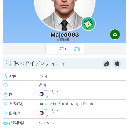
0
Majed993
長時間
0
私のアイデンティティ
Age
32 年
ここに
友情
フィリピ
国
ン
Zamboanga Penin...
市区町村
Isabela
,
フィリピ
出身地
ン
婚姻状態
シングル