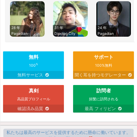
28 年
31 年
24 年
Pagadian
Dipolog City
Pagadian
無料
サポート
%
100
100%無料
無料サービス
聞く耳を持つモデレーター
真剣
訪問者
高品質プロフィール
頻繁に訪問される
確認済み品質
最高 フィリピン
私たちは最高のサービスを提供するために懸命に働いています。