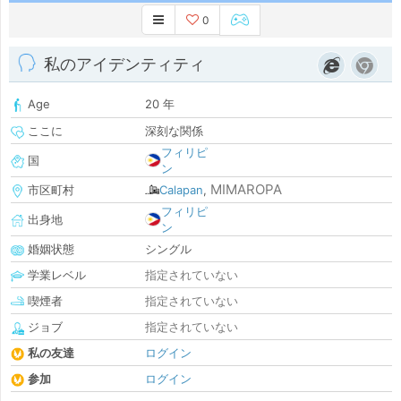
0
私のアイデンティティ
Age
20 年
ここに
深刻な関係
フィリピ
国
ン
MIMAROPA
市区町村
Calapan
,
フィリピ
出身地
ン
婚姻状態
シングル
学業レベル
指定されていない
喫煙者
指定されていない
ジョブ
指定されていない
私の友達
ログイン
参加
ログイン