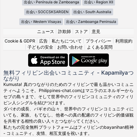
出会い Península de Zamboanga
出会い Region XII
出会い SOCCSKSARGEN
出会い South Australia
出会い Western Visayas
出会い Zamboanga Peninsula
ニュース
|
詐欺師
|
ストア
|
意見
Cookie & GDPR
|
広告
|
私たちについて
|
プライバシー
|
利用規約
|
子どもの安全
|
お問い合わせ
|
よくある質問
無料フィリピン出会いコミュニティ - Kapamilyaつ
ながり
Kumusta! 真のつながりのためのフィリピンで最も温かいコミュニ
ティへようこそ。Philippines-chat.comはマニラのエネルギーから
セブの島々まで、そして世界中のフィリピンコミュニティのフィリ
ピン人シングルを結びつけます。
ダバオの成長、バギオの山々、世界中のフィリピンコミュニティに
いても、家族、もてなし、他者への真の配慮のフィリピン的価値観
を共有する相性の良い人々とつながってください。
私たちの完全無料プラットフォームはフィリピンのbayanihan精神
- コミュニティ、友情、相互支援を祝います。