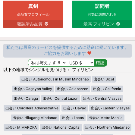
真剣
訪問者
高品質プロフィール
頻繁に訪問される
確認済み品質
最高 フィリピン
私たちは最高のサービスを提供するために懸命に働いています。
ご協力をお願いします
以下の地域でシングルを見つける： フィリピン
出会い Autonomous in Muslim Mindanao
出会い Bicol
出会い Cagayan Valley
出会い Calabarzon
出会い California
出会い Caraga
出会い Central Luzon
出会い Central Visayas
出会い Cordillera Administrative
出会い Davao
出会い Eastern Visayas
出会い Hilagang Mindanao
出会い Ilocos
出会い Metro Manila
出会い MIMAROPA
出会い National Capital
出会い Northern Mindanao