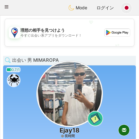
Philippines
Chat
Toggle
Mode
ログイン
navigation
💖
理想の相手を見つけよう
💖
今すぐ出会い系アプリをダウンロード！
💕
💕
出会い 男 MIMAROPA
0.7/1
1
Ejay18
長時間