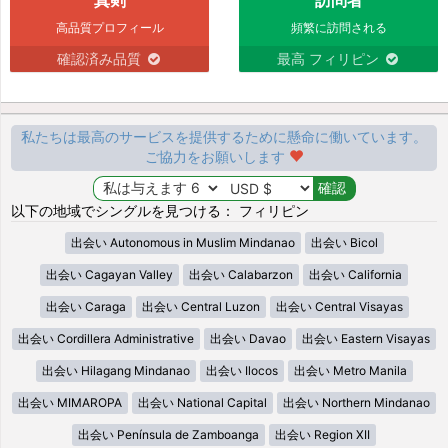
高品質プロフィール
頻繁に訪問される
確認済み品質
最高 フィリピン
私たちは最高のサービスを提供するために懸命に働いています。
ご協力をお願いします
以下の地域でシングルを見つける： フィリピン
出会い Autonomous in Muslim Mindanao
出会い Bicol
出会い Cagayan Valley
出会い Calabarzon
出会い California
出会い Caraga
出会い Central Luzon
出会い Central Visayas
出会い Cordillera Administrative
出会い Davao
出会い Eastern Visayas
出会い Hilagang Mindanao
出会い Ilocos
出会い Metro Manila
出会い MIMAROPA
出会い National Capital
出会い Northern Mindanao
出会い Península de Zamboanga
出会い Region XII