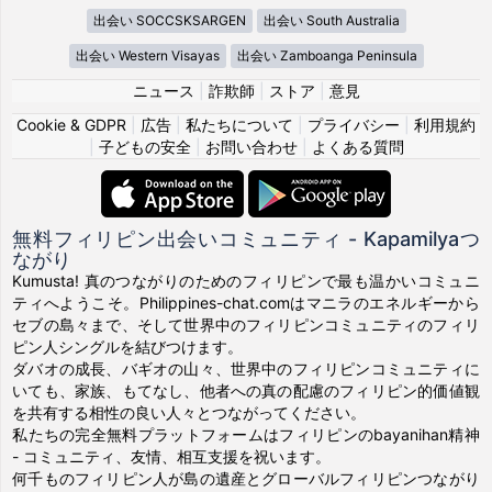
出会い SOCCSKSARGEN
出会い South Australia
出会い Western Visayas
出会い Zamboanga Peninsula
ニュース
|
詐欺師
|
ストア
|
意見
Cookie & GDPR
|
広告
|
私たちについて
|
プライバシー
|
利用規約
|
子どもの安全
|
お問い合わせ
|
よくある質問
無料フィリピン出会いコミュニティ - Kapamilyaつ
ながり
Kumusta! 真のつながりのためのフィリピンで最も温かいコミュニ
ティへようこそ。Philippines-chat.comはマニラのエネルギーから
セブの島々まで、そして世界中のフィリピンコミュニティのフィリ
ピン人シングルを結びつけます。
ダバオの成長、バギオの山々、世界中のフィリピンコミュニティに
いても、家族、もてなし、他者への真の配慮のフィリピン的価値観
を共有する相性の良い人々とつながってください。
私たちの完全無料プラットフォームはフィリピンのbayanihan精神
- コミュニティ、友情、相互支援を祝います。
何千ものフィリピン人が島の遺産とグローバルフィリピンつながり