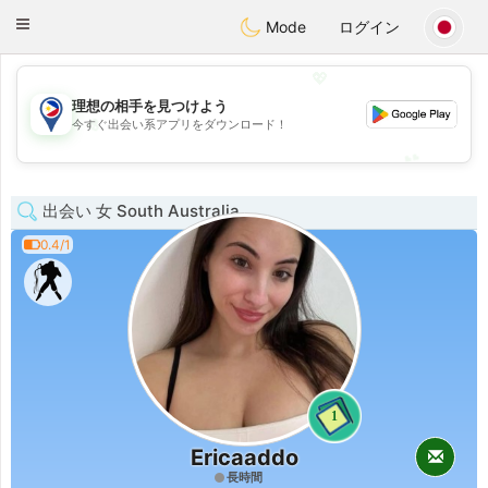
Philippines
Chat
Toggle
Mode
ログイン
navigation
💖
理想の相手を見つけよう
💖
今すぐ出会い系アプリをダウンロード！
💕
💕
出会い 女 South Australia
0.4/1
1
Ericaaddo
長時間