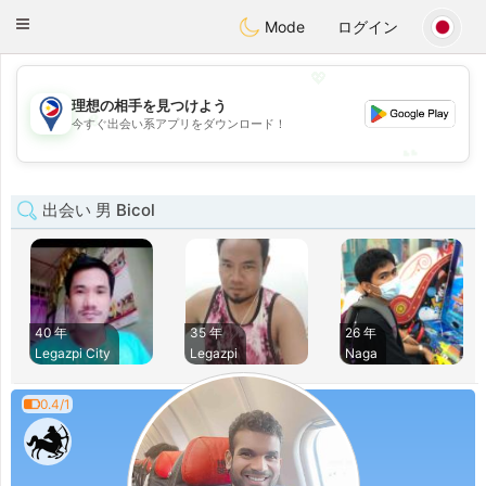
Philippines
Chat
Toggle
Mode
ログイン
navigation
💖
理想の相手を見つけよう
💖
今すぐ出会い系アプリをダウンロード！
💕
💕
出会い 男 Bicol
40 年
35 年
26 年
Legazpi City
Legazpi
Naga
0.4/1