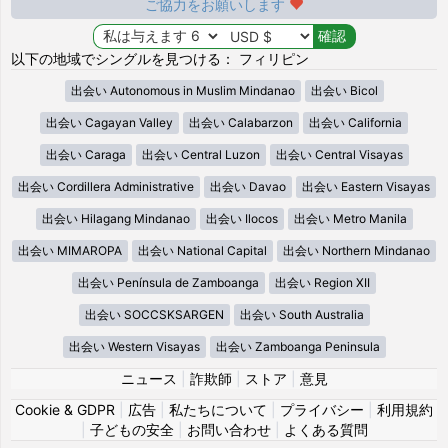
ご協力をお願いします
以下の地域でシングルを見つける： フィリピン
出会い Autonomous in Muslim Mindanao
出会い Bicol
出会い Cagayan Valley
出会い Calabarzon
出会い California
出会い Caraga
出会い Central Luzon
出会い Central Visayas
出会い Cordillera Administrative
出会い Davao
出会い Eastern Visayas
出会い Hilagang Mindanao
出会い Ilocos
出会い Metro Manila
出会い MIMAROPA
出会い National Capital
出会い Northern Mindanao
出会い Península de Zamboanga
出会い Region XII
出会い SOCCSKSARGEN
出会い South Australia
出会い Western Visayas
出会い Zamboanga Peninsula
ニュース
|
詐欺師
|
ストア
|
意見
Cookie & GDPR
|
広告
|
私たちについて
|
プライバシー
|
利用規約
|
子どもの安全
|
お問い合わせ
|
よくある質問