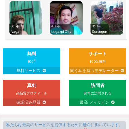
31 年
40 年
35 年
Naga
Legazpi City
Sorsogon
無料
サポート
%
100
100%無料
無料サービス
聞く耳を持つモデレーター
真剣
訪問者
高品質プロフィール
頻繁に訪問される
確認済み品質
最高 フィリピン
私たちは最高のサービスを提供するために懸命に働いています。