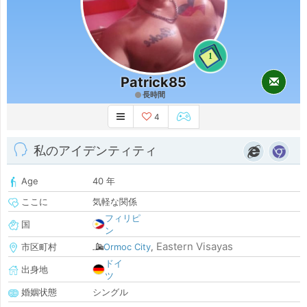
1
Patrick85
長時間
4
私のアイデンティティ
Age
40 年
ここに
気軽な関係
フィリピ
国
ン
Eastern Visayas
市区町村
Ormoc City
,
ドイ
出身地
ツ
婚姻状態
シングル