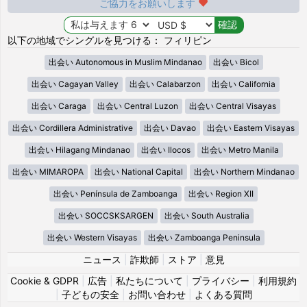
ご協力をお願いします
以下の地域でシングルを見つける： フィリピン
出会い Autonomous in Muslim Mindanao
出会い Bicol
出会い Cagayan Valley
出会い Calabarzon
出会い California
出会い Caraga
出会い Central Luzon
出会い Central Visayas
出会い Cordillera Administrative
出会い Davao
出会い Eastern Visayas
出会い Hilagang Mindanao
出会い Ilocos
出会い Metro Manila
出会い MIMAROPA
出会い National Capital
出会い Northern Mindanao
出会い Península de Zamboanga
出会い Region XII
出会い SOCCSKSARGEN
出会い South Australia
出会い Western Visayas
出会い Zamboanga Peninsula
ニュース
|
詐欺師
|
ストア
|
意見
Cookie & GDPR
|
広告
|
私たちについて
|
プライバシー
|
利用規約
|
子どもの安全
|
お問い合わせ
|
よくある質問