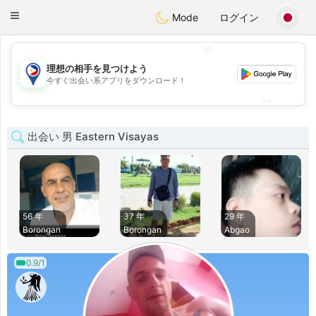
Philippines
Chat
Toggle
Mode
ログイン
navigation
💖
理想の相手を見つけよう
💖
今すぐ出会い系アプリをダウンロード！
💕
💕
出会い 男 Eastern Visayas
56 年
37 年
29 年
Borongan
Borongan
Abgao
0.9/1