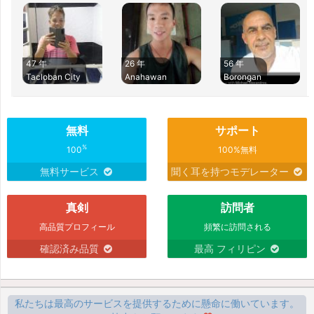
47 年
26 年
56 年
Tacloban City
Anahawan
Borongan
無料
サポート
%
100
100%無料
無料サービス
聞く耳を持つモデレーター
真剣
訪問者
高品質プロフィール
頻繁に訪問される
確認済み品質
最高 フィリピン
私たちは最高のサービスを提供するために懸命に働いています。