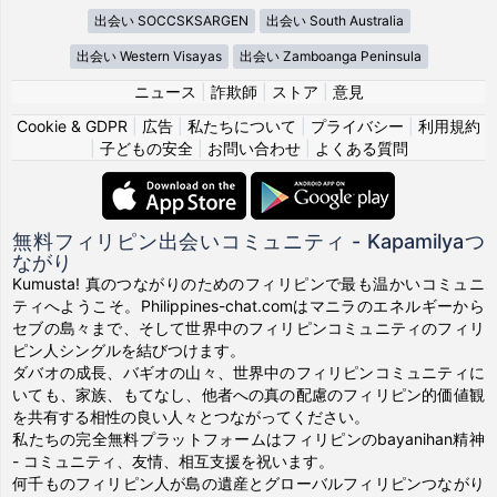
出会い SOCCSKSARGEN
出会い South Australia
出会い Western Visayas
出会い Zamboanga Peninsula
ニュース
|
詐欺師
|
ストア
|
意見
Cookie & GDPR
|
広告
|
私たちについて
|
プライバシー
|
利用規約
|
子どもの安全
|
お問い合わせ
|
よくある質問
無料フィリピン出会いコミュニティ - Kapamilyaつ
ながり
Kumusta! 真のつながりのためのフィリピンで最も温かいコミュニ
ティへようこそ。Philippines-chat.comはマニラのエネルギーから
セブの島々まで、そして世界中のフィリピンコミュニティのフィリ
ピン人シングルを結びつけます。
ダバオの成長、バギオの山々、世界中のフィリピンコミュニティに
いても、家族、もてなし、他者への真の配慮のフィリピン的価値観
を共有する相性の良い人々とつながってください。
私たちの完全無料プラットフォームはフィリピンのbayanihan精神
- コミュニティ、友情、相互支援を祝います。
何千ものフィリピン人が島の遺産とグローバルフィリピンつながり