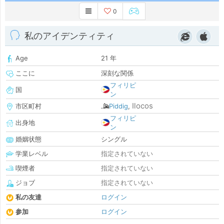
0
私のアイデンティティ
Age
21 年
ここに
深刻な関係
フィリピ
国
ン
Ilocos
市区町村
Piddig
,
フィリピ
出身地
ン
婚姻状態
シングル
学業レベル
指定されていない
喫煙者
指定されていない
ジョブ
指定されていない
私の友達
ログイン
参加
ログイン