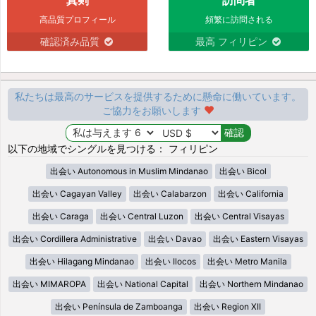
高品質プロフィール
頻繁に訪問される
確認済み品質
最高 フィリピン
私たちは最高のサービスを提供するために懸命に働いています。
ご協力をお願いします
以下の地域でシングルを見つける： フィリピン
出会い Autonomous in Muslim Mindanao
出会い Bicol
出会い Cagayan Valley
出会い Calabarzon
出会い California
出会い Caraga
出会い Central Luzon
出会い Central Visayas
出会い Cordillera Administrative
出会い Davao
出会い Eastern Visayas
出会い Hilagang Mindanao
出会い Ilocos
出会い Metro Manila
出会い MIMAROPA
出会い National Capital
出会い Northern Mindanao
出会い Península de Zamboanga
出会い Region XII