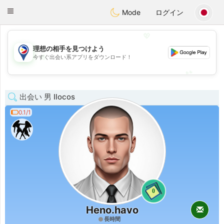
Philippines
Chat
Toggle
Mode
ログイン
navigation
💖
理想の相手を見つけよう
💖
今すぐ出会い系アプリをダウンロード！
💕
💕
出会い 男 Ilocos
0.1/1
0
Heno.havo
長時間