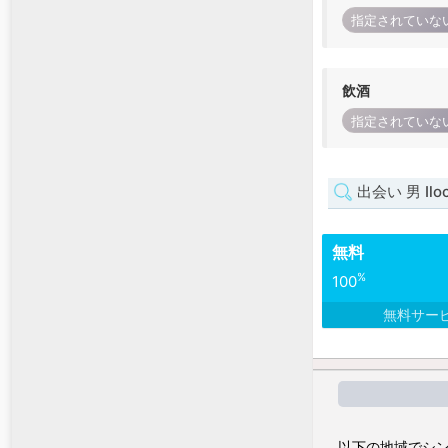
指定されていな
飲酒
指定されていな
出会い 男 Ilo
無料
%
100
無料サー
以下の地域でシン