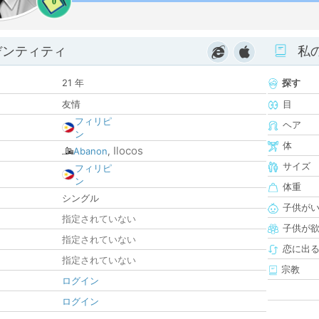
0
デンティティ
私
21 年
探す
友情
目
フィリピ
ヘア
ン
体
Ilocos
Abanon
,
サイズ
フィリピ
ン
体重
シングル
子供が
指定されていない
子供が
指定されていない
恋に出
指定されていない
宗教
ログイン
ログイン