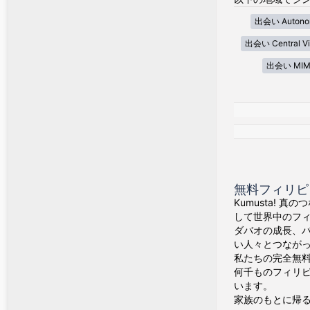
出会い Autonom
出会い Central Vi
出会い MIM
無料フィリピン
Kumusta! 
して世界中のフ
ダバオの成長、
い人々とつなが
私たちの完全無料
何千ものフィリ
います。
家族のもとに帰