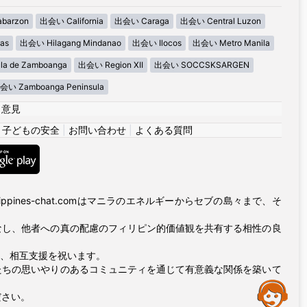
barzon
出会い California
出会い Caraga
出会い Central Luzon
as
出会い Hilagang Mindanao
出会い Ilocos
出会い Metro Manila
la de Zamboanga
出会い Region XII
出会い SOCCSKSARGEN
会い Zamboanga Peninsula
|
意見
|
子どもの安全
|
お問い合わせ
|
よくある質問
ppines-chat.comはマニラのエネルギーからセブの島々まで、そ
なし、他者への真の配慮のフィリピン的価値観を共有する相性の良
友情、相互支援を祝います。
たちの思いやりのあるコミュニティを通じて有意義な関係を築いて
Assistance
ださい。