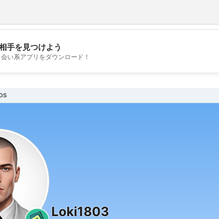
相手を見つけよう
💖
出会い系アプリをダウンロード！
💕
os
Loki1803