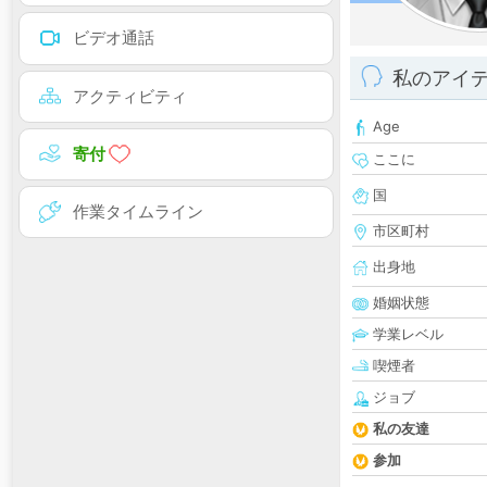
ビデオ通話
私のアイ
アクティビティ
Age
寄付
ここに
国
作業タイムライン
市区町村
出身地
婚姻状態
学業レベル
喫煙者
ジョブ
私の友達
参加