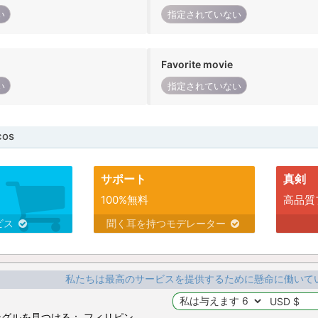
い
指定されていない
Favorite movie
い
指定されていない
cos
サポート
真剣
100%無料
高品質
ビス
聞く耳を持つモデレーター
私たちは最高のサービスを提供するために懸命に働いて
グルを見つける： フィリピン