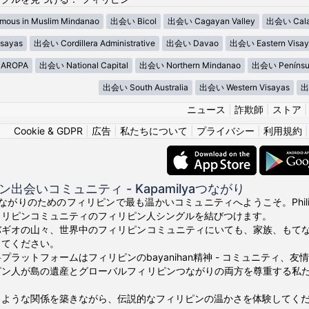
ous in Muslim Mindanao
出会い Bicol
出会い Cagayan Valley
出会い Cala
sayas
出会い Cordillera Administrative
出会い Davao
出会い Eastern Visay
AROPA
出会い National Capital
出会い Northern Mindanao
出会い Penínsu
出会い South Australia
出会い Western Visayas
出
ニュース
|
詐欺師
|
ストア
Cookie & GDPR
|
広告
|
私たちについて
|
プライバシー
|
利用規約
出会いコミュニティ - Kapamilyaつながり
真のつながりのためのフィリピンで最も温かいコミュニティへようこそ。Phili
ィリピンコミュニティのフィリピン人シングルを結びつけます。
バギオの山々、世界中のフィリピンコミュニティにいても、家族、もて
ってください。
プラットフォームはフィリピンのbayanihan精神 - コミュニティ、
ピン人が島の遺産とグローバルフィリピンつながりの両方を尊重する私
るような関係を築きながら、伝説的なフィリピンの温かさを体験してく