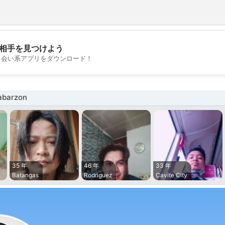
相手を見つけよう
💖
出会い系アプリをダウンロード！
💕
barzon
35 年
46 年
33 年
Batangas
Rodriguez
Cavite City