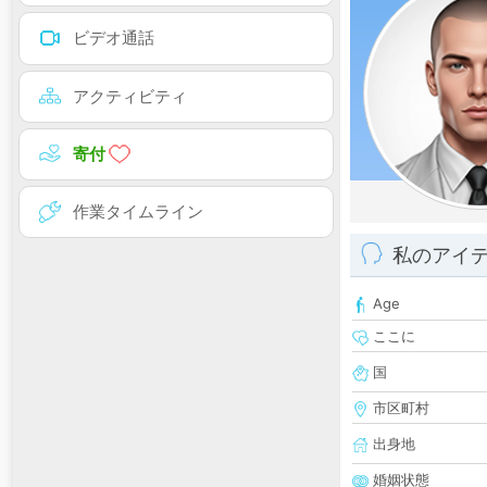
ビデオ通話
アクティビティ
寄付
作業タイムライン
私のアイ
Age
ここに
国
市区町村
出身地
婚姻状態