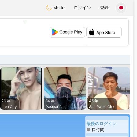
Mode
ログイン
登録
💖
💕
26 年
24 年
45 年
Lipa City
Dasmariñas
San Pablo City
最後のログイン
長時間