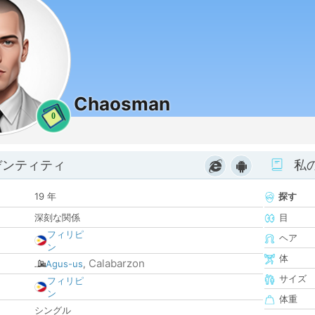
Chaosman
0
デンティティ
私
19 年
探す
深刻な関係
目
フィリピ
ヘア
ン
体
Calabarzon
Agus-us
,
サイズ
フィリピ
ン
体重
シングル