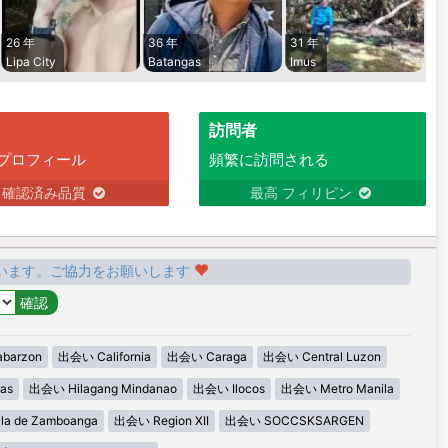
26 年
36 年
31 年
Lipa City
Batangas
Imus
訪問者
プロフィール
頻繁に訪問される
確認済み品質
最高 フィリピン
います。ご協力をお願いします
barzon
出会い California
出会い Caraga
出会い Central Luzon
as
出会い Hilagang Mindanao
出会い Ilocos
出会い Metro Manila
la de Zamboanga
出会い Region XII
出会い SOCCSKSARGEN