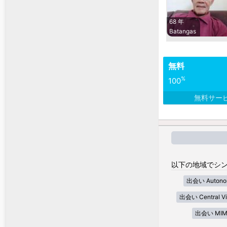
68 年
Batangas
無料
%
100
無料サー
以下の地域でシン
出会い Autonom
出会い Central Vi
出会い MIM