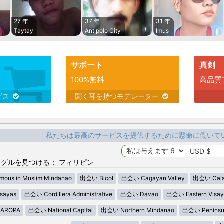
27 年
37 年
31 年
Taytay
Antipolo City
Imus
サポート
真剣
100%無料
高品質
ビス
聞く耳を持つモデレーター
私たちは最高のサービスを提供するために懸命に働いて
グルを見つける： フィリピン
ous in Muslim Mindanao
出会い Bicol
出会い Cagayan Valley
出会い Cala
sayas
出会い Cordillera Administrative
出会い Davao
出会い Eastern Visay
AROPA
出会い National Capital
出会い Northern Mindanao
出会い Penínsu