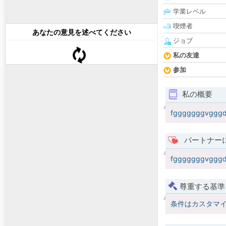
学業レベル
喫煙者
あなたの意見を述べてください
ジョブ
私の友達
参加
私の概要
fgggggggvgggdf
パートナー
fgggggggvgggdf
尊重する基準
条件はカスタマ